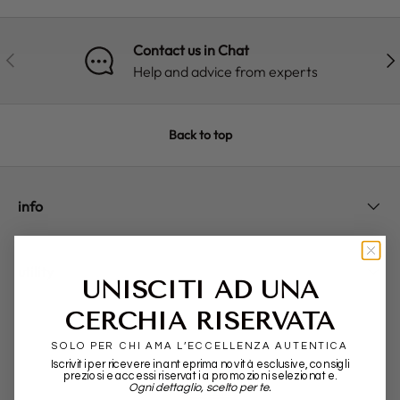
Contact us in Chat
PREVIOUS
NE
Help and advice from experts
Back to top
info
utility
UNISCITI AD UNA
CERCHIA RISERVATA
SOLO PER CHI AMA L’ECCELLENZA AUTENTICA
Iscriviti per ricevere in anteprima novità esclusive, consigli
preziosi e accessi riservati a promozioni selezionate.
Ogni dettaglio, scelto per te.