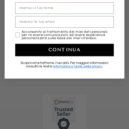
nome
Email
marketing
Acconsento al trattamento dei miei dati personali
100 Top Jewelers 2025
per ricevere comunicazioni ed avere esperienze
personalizzate sulla base dei miei interessi.
For the third consecutive year we are among the top 100
CONTINUA
jewelers in Italy
Scopri come trattiamo i tuoi dati, Per maggiori informazioni
consulta la nostra
Informativa a tutela della privacy.
Facebook
Instagram
WhatsApp