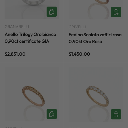
ADD TO CART
ADD TO
GRANARELLI
CRIVELLI
Anello Trilogy Oro bianco
Fedina Scalata zaffiri rosa
0,90ct certificate GIA
0.90kt Oro Rosa
Regular price
Regular price
$2,851.00
$1,450.00
ADD TO CART
ADD TO