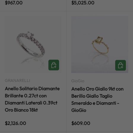
Regular price
Regular price
$967.00
$5,025.00
ADD TO CART
ADD TO
GRANARELLI
GioGio
Anello Solitario Diamante
Anello Oro Giallo 9kt con
Brillante 0.27ct con
Berillo Giallo Taglio
Diamanti Laterali 0.39ct
Smeraldo e Diamanti -
Oro Bianco 18kt
GioGio
Regular price
Regular price
$2,126.00
$609.00