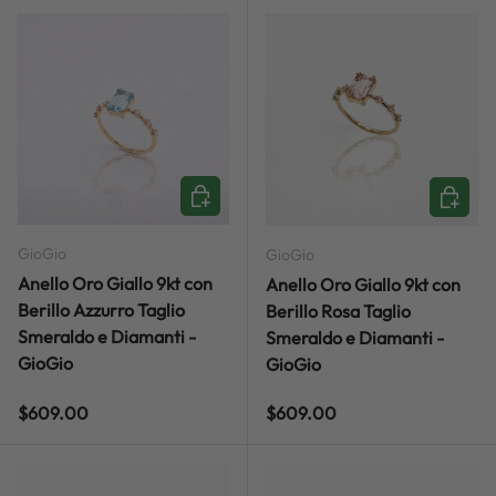
ADD TO CART
ADD TO
GioGio
GioGio
Anello Oro Giallo 9kt con
Anello Oro Giallo 9kt con
Berillo Azzurro Taglio
Berillo Rosa Taglio
Smeraldo e Diamanti -
Smeraldo e Diamanti -
GioGio
GioGio
Regular price
Regular price
$609.00
$609.00