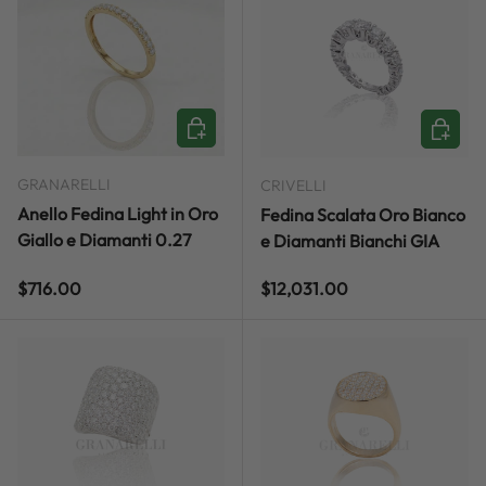
ADD TO CART
ADD TO
GRANARELLI
CRIVELLI
Anello Fedina Light in Oro
Fedina Scalata Oro Bianco
Giallo e Diamanti 0.27
e Diamanti Bianchi GIA
Regular price
Regular price
$716.00
$12,031.00