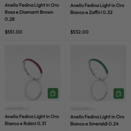
Anello Fedina Light in Oro
Anello Fedina Light in Oro
Rosa e Diamanti Brown
Bianco e Zaffiri 0.32
0.28
Regular price
Regular price
$551.00
$532.00
ADD TO CART
ADD TO
GRANARELLI
GRANARELLI
Anello Fedina Light in Oro
Anello Fedina Light in Oro
Bianco e Rubini 0.31
Bianco e Smeraldi 0.24