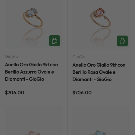
ADD TO CART
ADD TO
GioGio
GioGio
Anello Oro Giallo 9kt con
Anello Oro Giallo 9kt con
Berillo Azzurro Ovale e
Berillo Rosa Ovale e
Diamanti - GioGio
Diamanti - GioGio
Regular price
Regular price
$706.00
$706.00