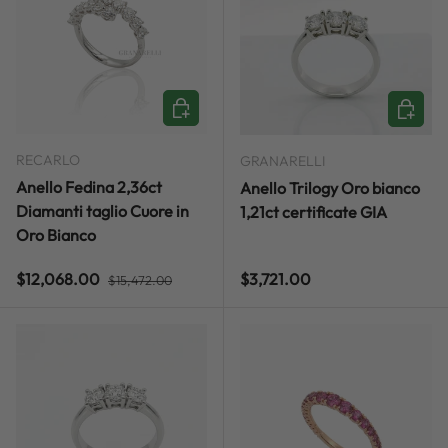
ADD TO CART
ADD TO
RECARLO
GRANARELLI
Anello Fedina 2,36ct
Anello Trilogy Oro bianco
Diamanti taglio Cuore in
1,21ct certificate GIA
Oro Bianco
Regular price
Sale price
Regular price
$12,068.00
$3,721.00
$15,472.00