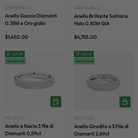
GRANARELLI
GRANARELLI
Anello Goccia Diamanti
Anello Brillante Solitario
0.38kt e Oro giallo
Halo 0.80kt GIA
Regular price
Regular price
$1,450.00
$4,755.00
22% off
22% off
New arrival
New arrival
ADD TO CART
ADD TO
RECARLO
RECARLO
Anello a fascia 3 file di
Anello Girodito a 3 File di
Diamanti 0,59ct
Diamanti 2,69ct