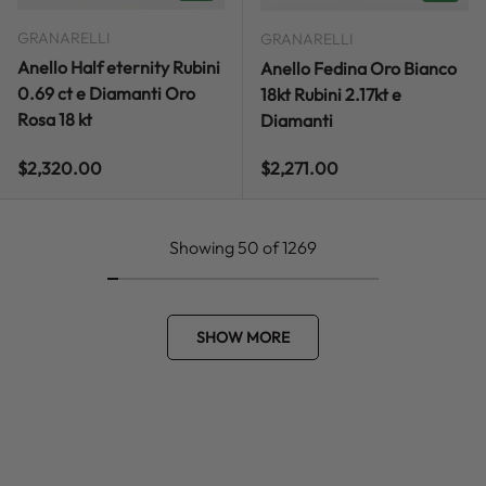
GRANARELLI
GRANARELLI
Anello Half eternity Rubini
Anello Fedina Oro Bianco
0.69 ct e Diamanti Oro
18kt Rubini 2.17kt e
Rosa 18 kt
Diamanti
Regular price
Regular price
$2,320.00
$2,271.00
Showing 50 of 1269
SHOW MORE