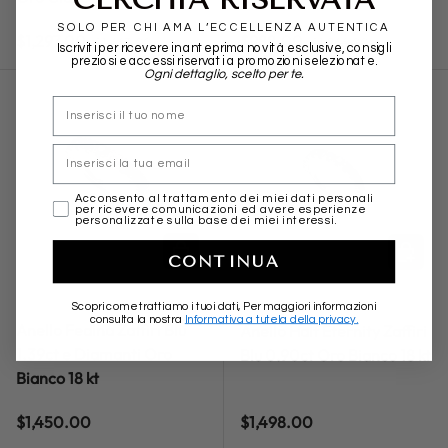
SOLO PER CHI AMA L’ECCELLENZA AUTENTICA
Regular price
Regular price
Sale price
Sale price
$1,297.00
$988.00
$1,663.00
$1,266.00
Iscriviti per ricevere in anteprima novità esclusive, consigli
preziosi e accessi riservati a promozioni selezionate.
Ogni dettaglio, scelto per te.
nome
Email
marketing
Acconsento al trattamento dei miei dati personali
per ricevere comunicazioni ed avere esperienze
personalizzate sulla base dei miei interessi.
ADD TO CART
ADD TO
CONTINUA
GRANARELLI
GRANARELLI
Scopri come trattiamo i tuoi dati, Per maggiori informazioni
consulta la nostra
Informativa a tutela della privacy.
Anello Fedina Zaffiri Blu
Anello Half Eternity Zaffiri
1.39ct e Diamanti Oro
Blu 0.90ct Oro Bianco 18 kt
Bianco 18 kt
Regular price
Regular price
$1,450.00
$1,498.00