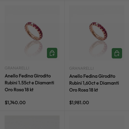
ADD TO CART
ADD TO
GRANARELLI
GRANARELLI
Anello Fedina Girodito
Anello Fedina Girodito
Rubini 1.55ct e Diamanti
Rubini 1,60ct e Diamanti
Oro Rosa 18 kt
Oro Rosa 18 kt
Regular price
Regular price
$1,740.00
$1,981.00