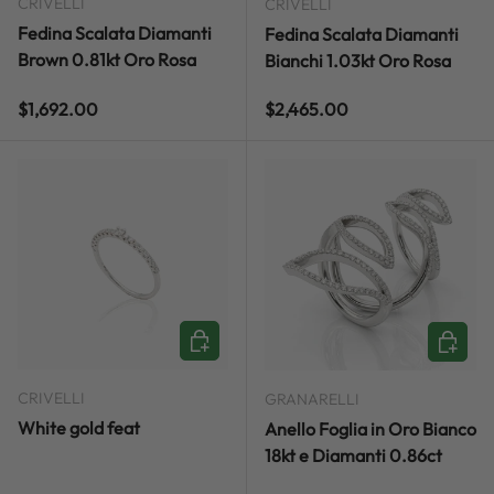
CRIVELLI
CRIVELLI
Fedina Scalata Diamanti
Fedina Scalata Diamanti
Brown 0.81kt Oro Rosa
Bianchi 1.03kt Oro Rosa
Regular price
Regular price
$1,692.00
$2,465.00
ADD TO CART
ADD TO
CRIVELLI
GRANARELLI
White gold feat
Anello Foglia in Oro Bianco
18kt e Diamanti 0.86ct