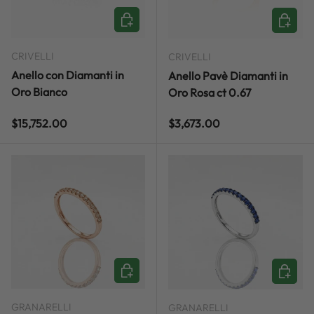
ADD TO CART
ADD TO
CRIVELLI
CRIVELLI
Anello con Diamanti in
Anello Pavè Diamanti in
Oro Bianco
Oro Rosa ct 0.67
Regular price
Regular price
$15,752.00
$3,673.00
ADD TO CART
ADD TO
GRANARELLI
GRANARELLI