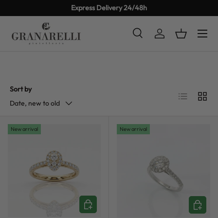
Express Delivery 24/48h
SKIP TO CONTENT
Search
Log in
Basket
Search
Product type
All
Sort by
List
Grid
Date, new to old
New arrival
New arrival
ADD TO CART
ADD TO