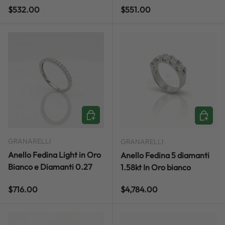
Regular price
Regular price
$532.00
$551.00
ADD TO CART
ADD TO
GRANARELLI
GRANARELLI
Anello Fedina Light in Oro
Anello Fedina 5 diamanti
Bianco e Diamanti 0.27
1.58kt In Oro bianco
Regular price
Regular price
$716.00
$4,784.00