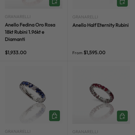
GRANARELLI
GRANARELLI
Anello Fedina Oro Rosa
Anello Half Eternity Rubini
18kt Rubini 1.96kt e
Diamanti
Regular price
Regular price
$1,933.00
$1,595.00
From
ADD TO CART
ADD TO
GRANARELLI
GRANARELLI