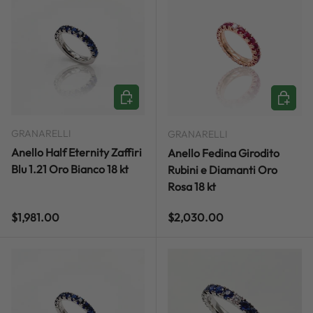
ADD TO CART
ADD TO
GRANARELLI
GRANARELLI
Anello Half Eternity Zaffiri
Anello Fedina Girodito
Blu 1.21 Oro Bianco 18 kt
Rubini e Diamanti Oro
Rosa 18 kt
Regular price
Regular price
$1,981.00
$2,030.00