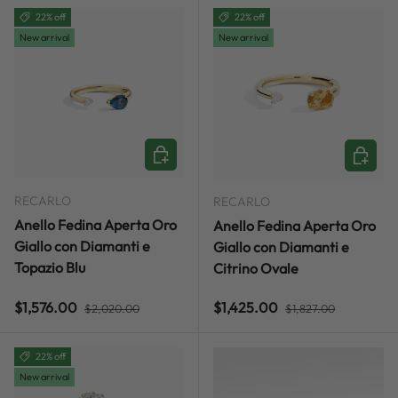
22% off
22% off
New arrival
New arrival
ADD TO CART
ADD TO
RECARLO
RECARLO
Anello Fedina Aperta Oro
Anello Fedina Aperta Oro
Giallo con Diamanti e
Giallo con Diamanti e
Topazio Blu
Citrino Ovale
Regular price
Regular price
Sale price
Sale price
$1,576.00
$1,425.00
$2,020.00
$1,827.00
22% off
New arrival