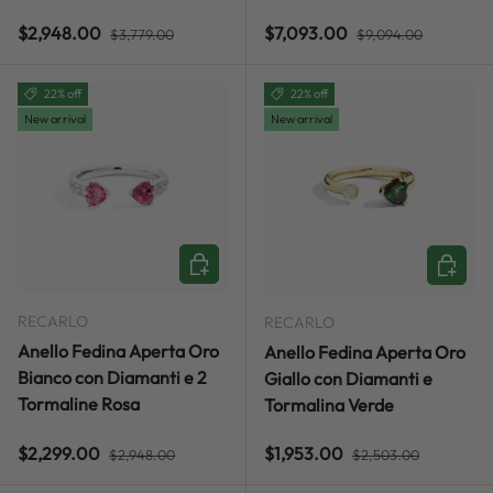
Regular price
Regular price
Sale price
Sale price
$2,948.00
$7,093.00
$3,779.00
$9,094.00
22% off
22% off
New arrival
New arrival
ADD TO CART
ADD TO
RECARLO
RECARLO
Anello Fedina Aperta Oro
Anello Fedina Aperta Oro
Bianco con Diamanti e 2
Giallo con Diamanti e
Tormaline Rosa
Tormalina Verde
Regular price
Regular price
Sale price
Sale price
$2,299.00
$1,953.00
$2,948.00
$2,503.00