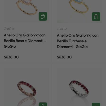
ADD TO CART
ADD TO
GioGio
GioGio
Anello Oro Giallo 9kt con
Anello Oro Giallo 9kt con
Berillo Rosa e Diamanti -
Berillo Turchese e
GioGio
Diamanti - GioGio
Regular price
Regular price
$638.00
$638.00
ADD TO CART
CHOOSE