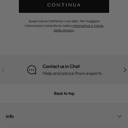
CONTINUA
Scopri come trattiamo i tuoi dati, Per maggiori
informazioni consulta la nostra
Informativa a tutela
della privacy.
Contact us in Chat
PREVIOUS
NE
Help and advice from experts
Back to top
info