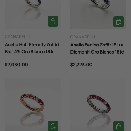
ADD TO CART
ADD TO
GRANARELLI
GRANARELLI
Anello Half Eternity Zaffiri
Anello Fedina Zaffiri Blu e
Blu 1.25 Oro Bianco 18 kt
Diamanti Oro Bianco 18 kt
Regular price
Regular price
$2,030.00
$2,223.00
ADD TO CART
ADD TO