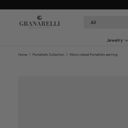
SKIP TO CONTENT
Search
Product type
All
Jewelry
Home
Pomellato Collection
Mono naked Pomellato earring
SKIP TO PRODUCT INFORMATION