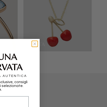
ALIITA
 UNA
RVATA
A AUTENTICA
sclusive, consigli
i selezionate.
.
.