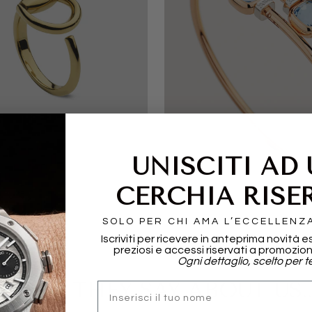
I
POMELLATO
UNISCITI AD
CERCHIA RISE
SOLO PER CHI AMA L’ECCELLENZ
Iscriviti per ricevere in anteprima novità e
preziosi e accessi riservati a promozion
Ogni dettaglio, scelto per te
WHAT THEY SAY ABOUT US..
nome