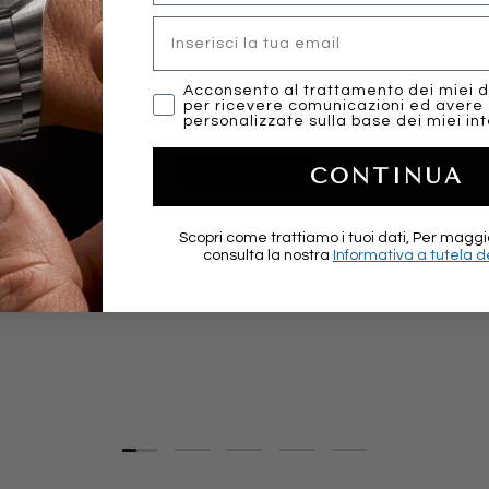
Email
y, professional and fast in shipping. More than 
marketing
Acconsento al trattamento dei miei d
per ricevere comunicazioni ed avere
experience. Highly recommended!
personalizzate sulla base dei miei int
★★★★★
CONTINUA
Scopri come trattiamo i tuoi dati, Per maggi
consulta la nostra
Informativa a tutela de
Jacopo T.
Google Reviews
Load slide 1 of 5
Load slide 2 of 5
Load slide 3 of 5
Load slide 4 of 5
Load slide 5 of 5