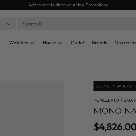
Express Delivery 24/48h
Watches
House
Outlet
Brands
Oro da in
SCONTO MEMBERSHIP 
POMELLATO
|
SKU:
MONO NA
Regular pr
$4,826.0