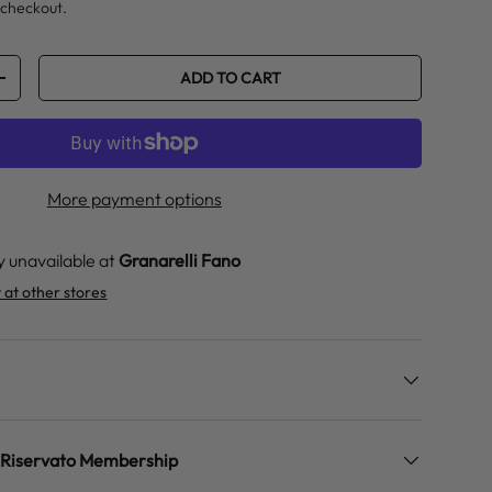
 checkout.
ADD TO CART
ITY
INCREASE QUANTITY
More payment options
y unavailable at
Granarelli Fano
y at other stores
zo Riservato Membership