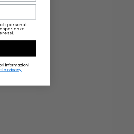
positive
ati personali
 esperienze
eressi.
★★★
ori informazioni
lla privacy.
Elena Sc
Google 