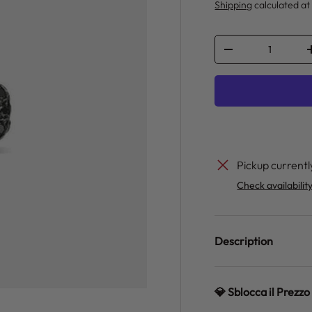
Shipping
calculated at
Qty
DECREASE QUANT
Pickup currentl
Check availabilit
Description
💎 Sblocca il Prez