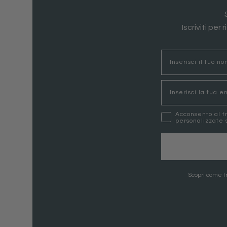
Iscriviti per
nome
Email
marketing
Acconsento al t
personalizzate s
Scopri come tr