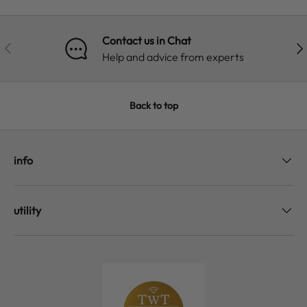
Contact us in Chat
PREVIOUS
NE
Help and advice from experts
Back to top
info
utility