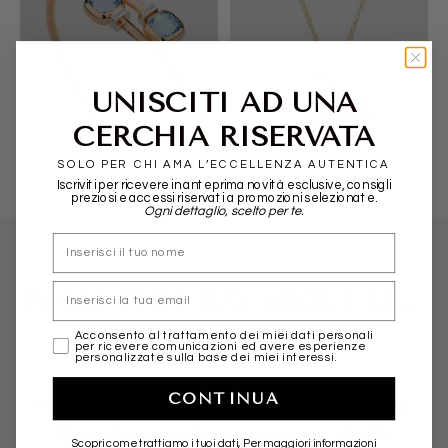
UNISCITI AD UNA
POMELLATO
ALIITA
CERCHIA RISERVATA
SOLO PER CHI AMA L’ECCELLENZA AUTENTICA
Iscriviti per ricevere in anteprima novità esclusive, consigli
preziosi e accessi riservati a promozioni selezionate.
Ogni dettaglio, scelto per te.
nome
Email
WHAT THEY SAY ABOUT US...
marketing
Acconsento al trattamento dei miei dati personali
per ricevere comunicazioni ed avere esperienze
personalizzate sulla base dei miei interessi.
CONTINUA
Friendly, professional and fast in shipping.
More than positive experience. Highly
Scopri come trattiamo i tuoi dati, Per maggiori informazioni