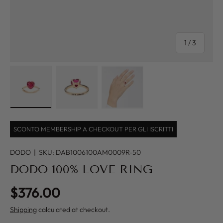
of
1
/
3
Load image 1 in gallery view
Load image 2 in gallery view
Load image 3 in gallery view
SCONTO MEMBERSHIP A CHECKOUT PER GLI ISCRITTI
DODO
|
SKU:
DAB1006100AM0009R-50
DODO 100% LOVE RING
Regular price
$376.00
Shipping
calculated at checkout.