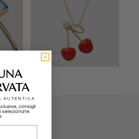
ALIITA
 UNA
RVATA
A AUTENTICA
sclusive, consigli
i selezionate.
.
.