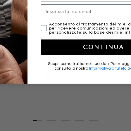
Email
y, professional and fast in shipping. More than 
marketing
Acconsento al trattamento dei miei d
per ricevere comunicazioni ed avere
experience. Highly recommended!
personalizzate sulla base dei miei int
★★★★★
CONTINUA
Scopri come trattiamo i tuoi dati, Per maggi
consulta la nostra
Informativa a tutela de
Jacopo T.
Google Reviews
Load slide 1 of 5
Load slide 2 of 5
Load slide 3 of 5
Load slide 4 of 5
Load slide 5 of 5