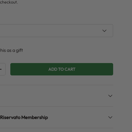
 checkout.
his as a gift
ADD TO CART
ITY
INCREASE QUANTITY
zo Riservato Membership