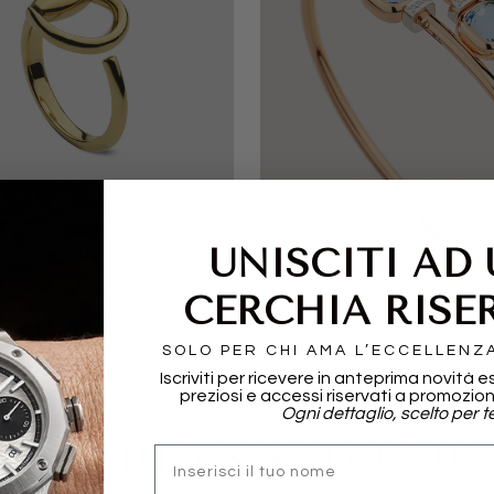
I
POMELLATO
UNISCITI AD
CERCHIA RISE
SOLO PER CHI AMA L’ECCELLENZ
Iscriviti per ricevere in anteprima novità e
preziosi e accessi riservati a promozion
Ogni dettaglio, scelto per te
WHAT THEY SAY ABOUT US..
nome