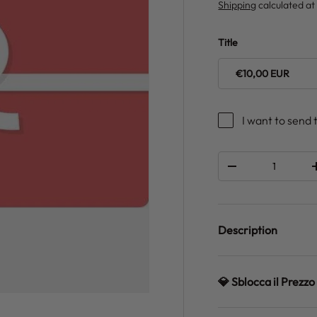
Shipping
calculated at
Title
€10,00 EUR
I want to send t
Qty
DECREASE QUANT
Description
💎 Sblocca il Prez