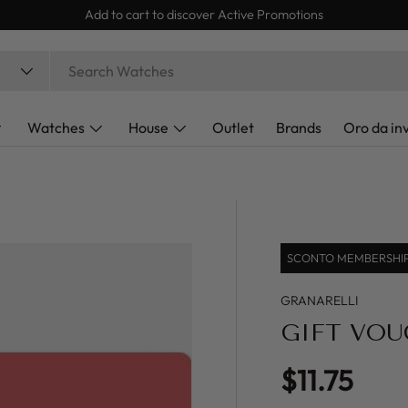
Watches
House
Outlet
Brands
Oro da in
SCONTO MEMBERSHIP 
GRANARELLI
GIFT VO
Regular pr
$11.75