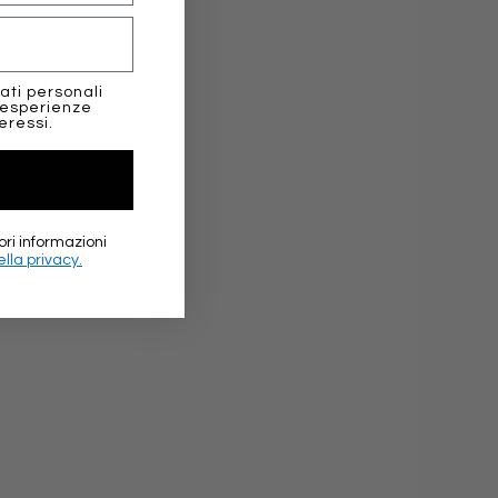
positive
ati personali
 esperienze
eressi.
★★★
ori informazioni
lla privacy.
Elena Sc
Google 