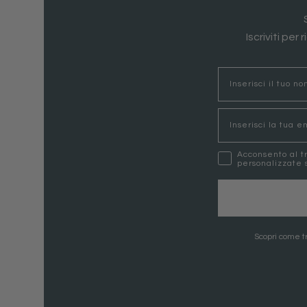
Iscriviti per
nome
Email
marketing
Acconsento al t
personalizzate s
Scopri come tr