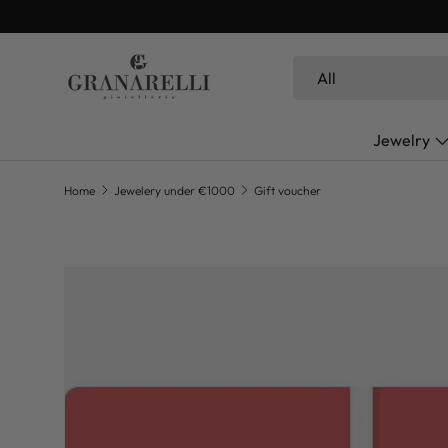
motions
SKIP TO CONTENT
Search
Product type
All
Jewelry
Home
Jewelery under €1000
Gift voucher
SKIP TO PRODUCT INFORMATION