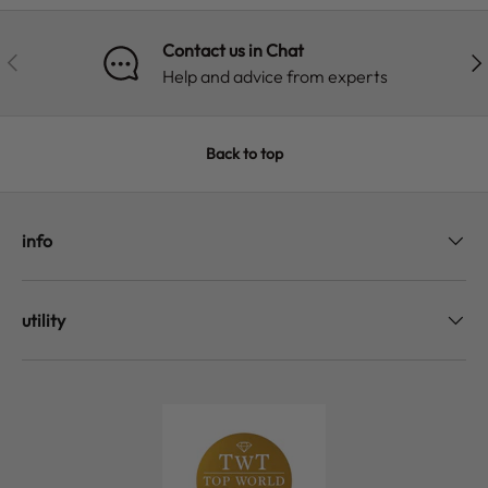
Contact us in Chat
PREVIOUS
NE
Help and advice from experts
Back to top
info
utility