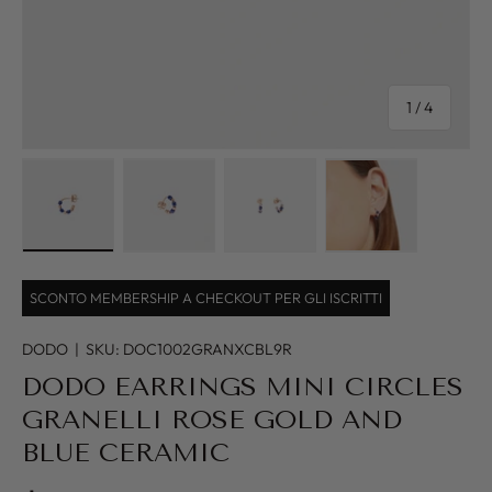
of
1
/
4
Load image 1 in gallery view
Load image 2 in gallery view
Load image 3 in gallery view
Load image 4 in
SCONTO MEMBERSHIP A CHECKOUT PER GLI ISCRITTI
DODO
|
SKU:
DOC1002GRANXCBL9R
DODO EARRINGS MINI CIRCLES
GRANELLI ROSE GOLD AND
BLUE CERAMIC