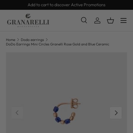
Add to cart to discover Active Promotions
SKIP TO CONTENT
Search
Log in
Basket
Search
Product type
All
Home
Dodo earrings
DoDo Earrings Mini Circles Granelli Rose Gold and Blue Ceramic
SKIP TO PRODUCT INFORMATION
PREVIOUS
NEXT