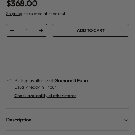
Regular price
$368.00
Shipping
calculated at checkout.
Qty
ADD TO CART
DECREASE QUANTITY
INCREASE QUANTITY
Pickup available at
Granarelli Fano
Usually ready in 1 hour
Check availability at other stores
Description