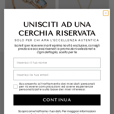
UNISCITI AD UNA
POMELLATO
ALIITA
CERCHIA RISERVATA
SOLO PER CHI AMA L’ECCELLENZA AUTENTICA
Iscriviti per ricevere in anteprima novità esclusive, consigli
preziosi e accessi riservati a promozioni selezionate.
Ogni dettaglio, scelto per te.
nome
WHAT THEY SAY ABOUT US...
Email
marketing
Acconsento al trattamento dei miei dati personali
per ricevere comunicazioni ed avere esperienze
personalizzate sulla base dei miei interessi.
Friendly, professional and fast in shipping.
CONTINUA
More than positive experience. Highly
Scopri come trattiamo i tuoi dati, Per maggiori informazioni