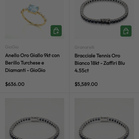
ADD TO CART
ADD TO
GioGio
Granarelli
Anello Oro Giallo 9kt con
Bracciale Tennis Oro
Berillo Turchese e
Bianco 18kt - Zaffiri Blu
Diamanti - GioGio
4.55ct
Regular price
Regular price
$636.00
$5,589.00