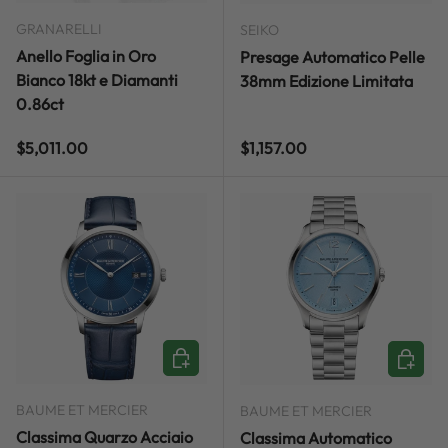
GRANARELLI
SEIKO
Anello Foglia in Oro
Presage Automatico Pelle
Bianco 18kt e Diamanti
38mm Edizione Limitata
0.86ct
Regular price
Regular price
$5,011.00
$1,157.00
ADD TO CART
ADD TO
BAUME ET MERCIER
BAUME ET MERCIER
Classima Quarzo Acciaio
Classima Automatico