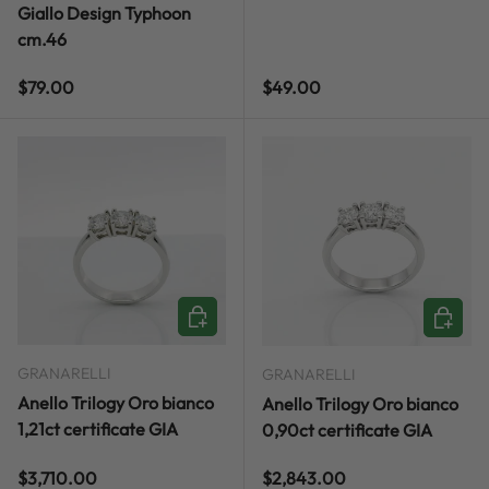
Giallo Design Typhoon
cm.46
Regular price
Regular price
$79.00
$49.00
ADD TO CART
ADD TO
GRANARELLI
GRANARELLI
Anello Trilogy Oro bianco
Anello Trilogy Oro bianco
1,21ct certificate GIA
0,90ct certificate GIA
Regular price
Regular price
$3,710.00
$2,843.00