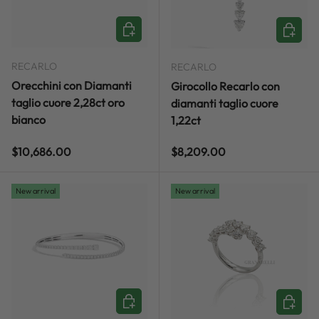
ADD TO CART
ADD TO
RECARLO
RECARLO
Orecchini con Diamanti
Girocollo Recarlo con
taglio cuore 2,28ct oro
diamanti taglio cuore
bianco
1,22ct
Regular price
Regular price
$10,686.00
$8,209.00
New arrival
New arrival
ADD TO CART
ADD TO