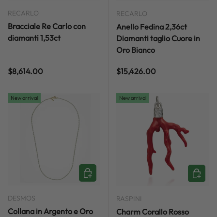
RECARLO
RECARLO
Bracciale Re Carlo con
Anello Fedina 2,36ct
diamanti 1,53ct
Diamanti taglio Cuore in
Oro Bianco
Regular price
Regular price
$8,614.00
$15,426.00
New arrival
New arrival
ADD TO CART
ADD TO
DESMOS
RASPINI
Collana in Argento e Oro
Charm Corallo Rosso