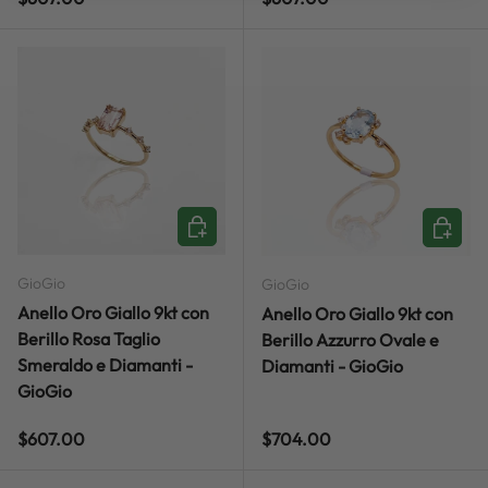
ADD TO CART
ADD TO
GioGio
GioGio
Anello Oro Giallo 9kt con
Anello Oro Giallo 9kt con
Berillo Rosa Taglio
Berillo Azzurro Ovale e
Smeraldo e Diamanti -
Diamanti - GioGio
GioGio
Regular price
Regular price
$607.00
$704.00