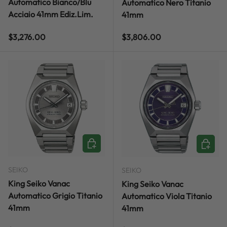
Automatico Bianco/Blu
Automatico Nero Titanio
Acciaio 41mm Ediz.Lim.
41mm
Regular price
Regular price
$3,276.00
$3,806.00
ADD TO CART
ADD TO
SEIKO
SEIKO
King Seiko Vanac
King Seiko Vanac
Automatico Grigio Titanio
Automatico Viola Titanio
41mm
41mm