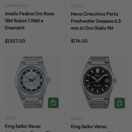
GRANARELLI
GioGio
Anello Fedina Oro Rosa
Mono Orecchino Perla
18kt Rubini 1.96kt e
Freshwater Sospesa 6,5
Diamanti
mm in Oro Giallo 9kt
Regular price
Regular price
$1,927.00
$174.00
ADD TO CART
ADD TO
SEIKO
SEIKO
King Seiko Vanac
King Seiko Vanac