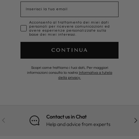
Email
marketing
Acconsento al trattamento dei miei dati
personali per ricevere comunicazioni ed
avere esperienze personalizzate sulla
base dei miei interessi.
CONTINUA
Scopri come trattiamo i tuoi dati, Per maggiori
informazioni consulta la nostra
Informativa a tutela
della privacy.
Contact us in Chat
PREVIOUS
NE
Help and advice from experts