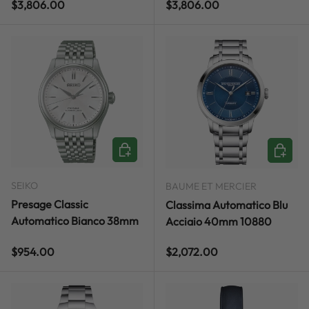
Regular price
Regular price
$3,806.00
$3,806.00
ADD TO CART
ADD TO
SEIKO
BAUME ET MERCIER
Presage Classic
Classima Automatico Blu
Automatico Bianco 38mm
Acciaio 40mm 10880
Regular price
Regular price
$954.00
$2,072.00