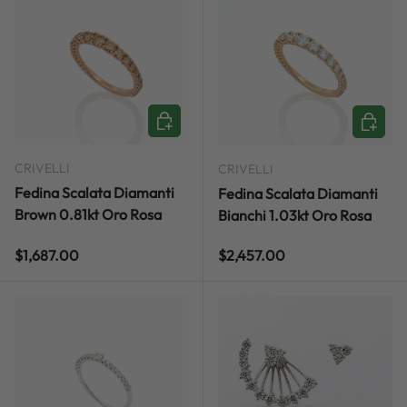
ADD TO CART
ADD TO
CRIVELLI
CRIVELLI
Fedina Scalata Diamanti
Fedina Scalata Diamanti
Brown 0.81kt Oro Rosa
Bianchi 1.03kt Oro Rosa
Regular price
Regular price
$1,687.00
$2,457.00