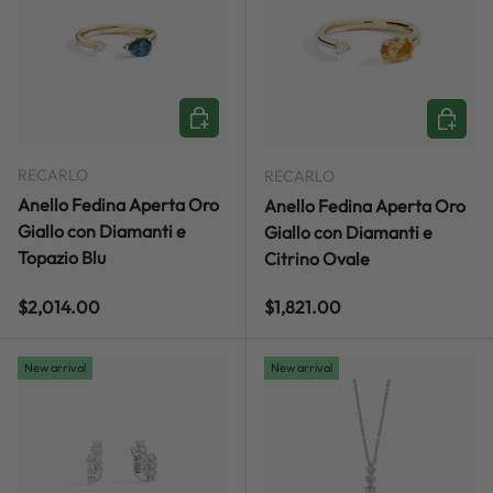
ADD TO CART
ADD TO
RECARLO
RECARLO
Anello Fedina Aperta Oro
Anello Fedina Aperta Oro
Giallo con Diamanti e
Giallo con Diamanti e
Topazio Blu
Citrino Ovale
Regular price
Regular price
$2,014.00
$1,821.00
New arrival
New arrival