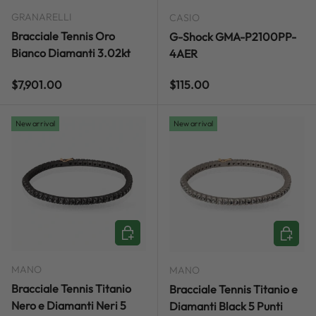
GRANARELLI
CASIO
Bracciale Tennis Oro
G-Shock GMA-P2100PP-
Bianco Diamanti 3.02kt
4AER
Regular price
Regular price
$7,901.00
$115.00
New arrival
New arrival
ADD TO CART
ADD TO
MANO
MANO
Bracciale Tennis Titanio
Bracciale Tennis Titanio e
Nero e Diamanti Neri 5
Diamanti Black 5 Punti