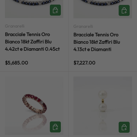
ADD TO CART
ADD TO
Granarelli
Granarelli
Bracciale Tennis Oro
Bracciale Tennis Oro
Bianco 18kt Zaffiri Blu
Bianco 18kt Zaffiri Blu
4.42ct e Diamanti 0.45ct
4.13ct e Diamanti
Regular price
Regular price
$5,685.00
$7,227.00
ADD TO CART
CHOOSE