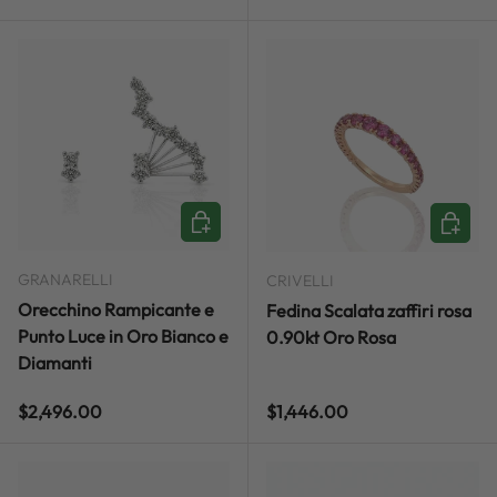
ADD TO CART
ADD TO
GRANARELLI
CRIVELLI
Orecchino Rampicante e
Fedina Scalata zaffiri rosa
Punto Luce in Oro Bianco e
0.90kt Oro Rosa
Diamanti
Regular price
Regular price
$2,496.00
$1,446.00