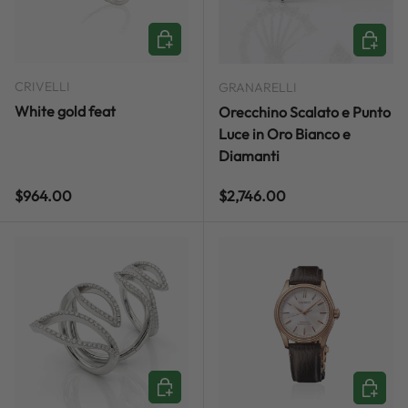
ADD TO CART
ADD TO
CRIVELLI
GRANARELLI
White gold feat
Orecchino Scalato e Punto
Luce in Oro Bianco e
Diamanti
Regular price
Regular price
$964.00
$2,746.00
ADD TO CART
ADD TO