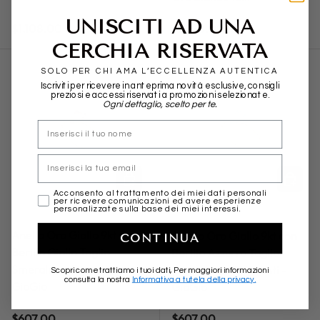
UNISCITI AD UNA
Regular price
Regular price
$1,108.00
$2,120.00
CERCHIA RISERVATA
SOLO PER CHI AMA L’ECCELLENZA AUTENTICA
Iscriviti per ricevere in anteprima novità esclusive, consigli
preziosi e accessi riservati a promozioni selezionate.
Ogni dettaglio, scelto per te.
nome
Email
ADD TO CART
ADD TO
marketing
Acconsento al trattamento dei miei dati personali
per ricevere comunicazioni ed avere esperienze
personalizzate sulla base dei miei interessi.
GioGio
GioGio
Anello Oro Giallo 9kt con
Anello Oro Giallo 9kt con
CONTINUA
Berillo Giallo Taglio
Berillo Azzurro Taglio
Smeraldo e Diamanti -
Smeraldo e Diamanti -
Scopri come trattiamo i tuoi dati, Per maggiori informazioni
consulta la nostra
Informativa a tutela della privacy.
GioGio
GioGio
Regular price
Regular price
$607.00
$607.00