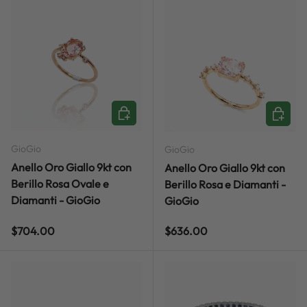
ADD TO CART
ADD TO
GioGio
GioGio
Anello Oro Giallo 9kt con
Anello Oro Giallo 9kt con
Berillo Rosa Ovale e
Berillo Rosa e Diamanti -
Diamanti - GioGio
GioGio
Regular price
Regular price
$704.00
$636.00