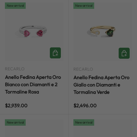
New arrival
New arrival
ADD TO CART
ADD TO
RECARLO
RECARLO
Anello Fedina Aperta Oro
Anello Fedina Aperta Oro
Bianco con Diamanti e 2
Giallo con Diamanti e
Tormaline Rosa
Tormalina Verde
Regular price
Regular price
$2,939.00
$2,496.00
New arrival
New arrival