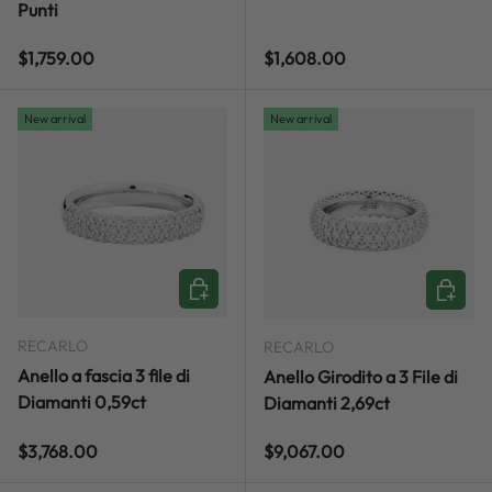
Punti
Regular price
Regular price
$1,759.00
$1,608.00
New arrival
New arrival
ADD TO CART
ADD TO
RECARLO
RECARLO
Anello a fascia 3 file di
Anello Girodito a 3 File di
Diamanti 0,59ct
Diamanti 2,69ct
Regular price
Regular price
$3,768.00
$9,067.00