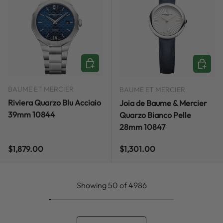
ADD TO CART
ADD TO
BAUME ET MERCIER
BAUME ET MERCIER
Riviera Quarzo Blu Acciaio
Joia de Baume & Mercier
39mm 10844
Quarzo Bianco Pelle
28mm 10847
Regular price
Regular price
$1,879.00
$1,301.00
Showing 50 of 4986