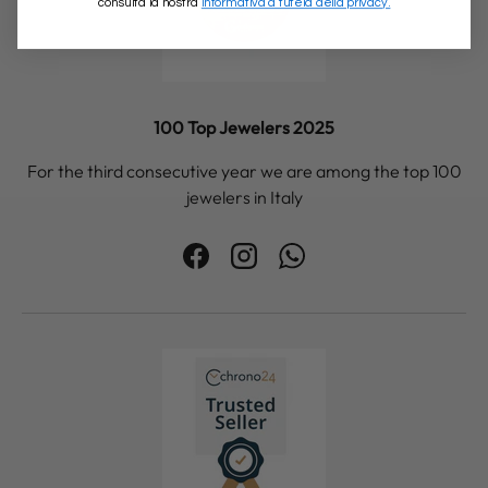
consulta la nostra
Informativa a tutela della privacy.
100 Top Jewelers 2025
For the third consecutive year we are among the top 100
jewelers in Italy
Facebook
Instagram
WhatsApp