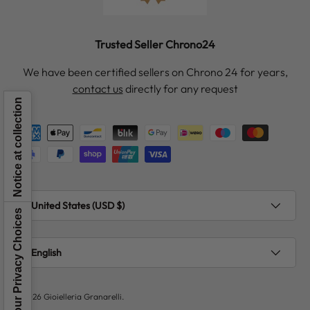
Trusted Seller Chrono24
We have been certified sellers on Chrono 24 for years,
contact us
directly for any request
Notice at collection
Payment methods accepted
Country/Region
United States (USD $)
Your Privacy Choices
Language
English
© 2026
Gioielleria Granarelli
.