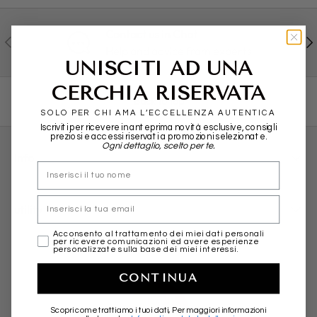
Contact us in Chat
PREVIOUS
NE
Help and advice from experts
UNISCITI AD UNA
CERCHIA RISERVATA
Back to top
SOLO PER CHI AMA L’ECCELLENZA AUTENTICA
Iscriviti per ricevere in anteprima novità esclusive, consigli
preziosi e accessi riservati a promozioni selezionate.
Ogni dettaglio, scelto per te.
info
nome
Email
utility
marketing
Acconsento al trattamento dei miei dati personali
per ricevere comunicazioni ed avere esperienze
personalizzate sulla base dei miei interessi.
CONTINUA
Scopri come trattiamo i tuoi dati, Per maggiori informazioni