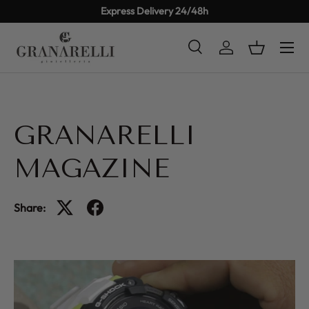
Express Delivery 24/48h
SKIP TO CONTENT
Search
Log in
Basket
Search
Product type
All
GRANARELLI
MAGAZINE
Share: