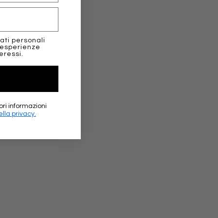
.
ati personali
 esperienze
eressi.
positive
ori informazioni
lla privacy.
★★★
Elena Sc
Google 