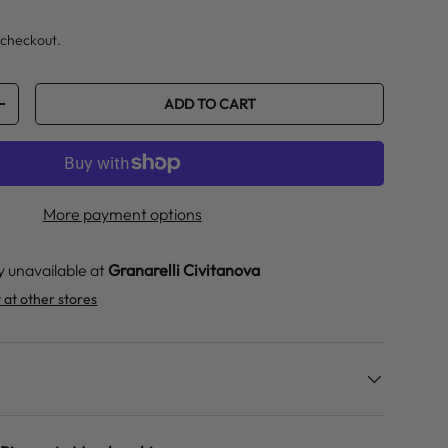
ice
 checkout.
ADD TO CART
ITY
INCREASE QUANTITY
More payment options
y unavailable at
Granarelli Civitanova
y at other stores