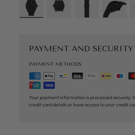
Load image 1 in gallery view
Load image 2 in gallery view
Load image 3 in galler
Load imag
PAYMENT AND SECURITY
PAYMENT METHODS
Your payment information is processed securely. 
credit card details or have access to your credit c