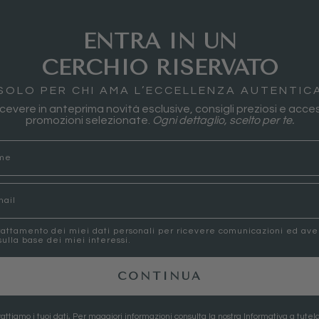
ENTRA IN UN
CERCHIO RISERVATO
SOLO PER CHI AMA L’ECCELLENZA AUTENTIC
 ricevere in anteprima novità esclusive, consigli preziosi e acces
promozioni selezionate.
Ogni dettaglio, scelto per te.
rattamento dei miei dati personali per ricevere comunicazioni ed av
ulla base dei miei interessi.
CONTINUA
attiamo i tuoi dati, Per maggiori informazioni consulta la nostra
Informativa a tutela