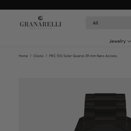
SKIP TO CONTENT
Search
Product type
All
Jewelry
Home
Clocks
PRC 100 Solar Quarzo 39 mm Nero Acciaio
SKIP TO PRODUCT INFORMATION