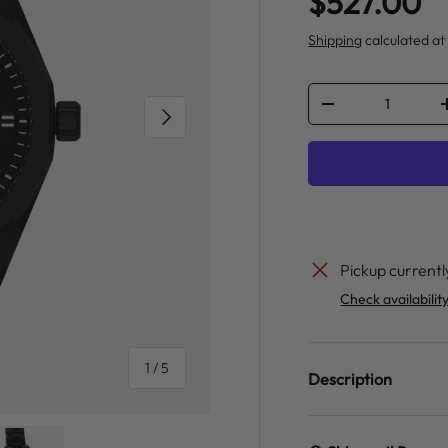
Regular pr
$527.00
Shipping
calculated at
Qty
DECREASE QUANT
NEXT
Pickup currentl
Check availabilit
of
1
/
5
Description