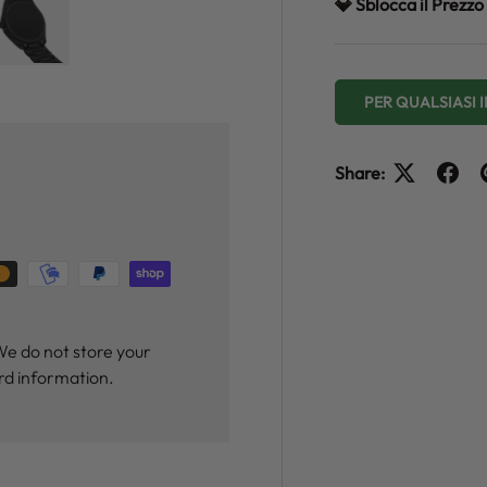
💎 Sblocca il Prez
y view
e 4 in gallery view
Load image 5 in gallery view
PER QUALSIASI
Share:
We do not store your
ard information.