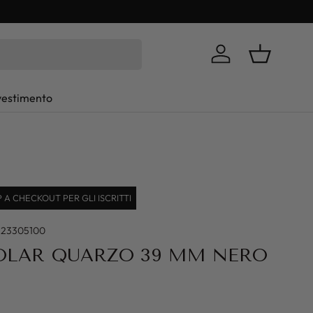
Log in
Basket
vestimento
A CHECKOUT PER GLI ISCRITTI
223305100
SOLAR QUARZO 39 MM NERO