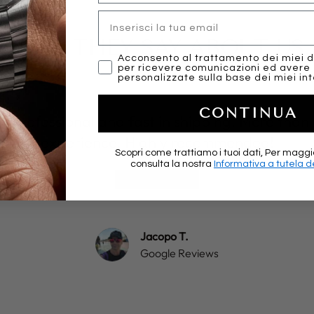
Email
WHAT THEY SAY ABOUT US..
marketing
Acconsento al trattamento dei miei d
per ricevere comunicazioni ed avere
personalizzate sulla base dei miei int
CONTINUA
y, professional and fast in shipping. More than 
experience. Highly recommended!
Scopri come trattiamo i tuoi dati, Per maggi
consulta la nostra
Informativa a tutela de
★★★★★
Jacopo T.
Google Reviews