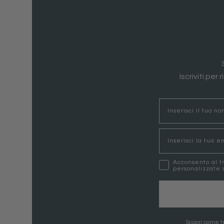
Iscriviti per
nome
Email
marketing
Acconsento al t
personalizzate s
Scopri come tr