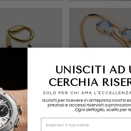
UNISCITI AD
CERCHIA RISE
I
POMELLATO
SOLO PER CHI AMA L’ECCELLENZ
Iscriviti per ricevere in anteprima novità e
preziosi e accessi riservati a promozion
Ogni dettaglio, scelto per te
nome