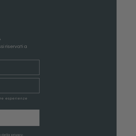
A
si riservati a
ere esperienze
 della privacy.