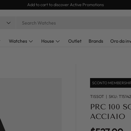
Add to cart to discover Active Promotions
Watches
House
Outlet
Brands
Oro da in
SCONTO MEMBERSHIP 
TISSOT
|
SKU:
T1514
PRC 100 
ACCIAIO