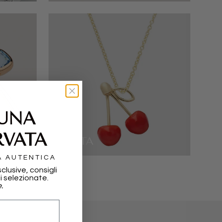
 UNA
RVATA
ALIITA
A AUTENTICA
sclusive, consigli
i selezionate.
.