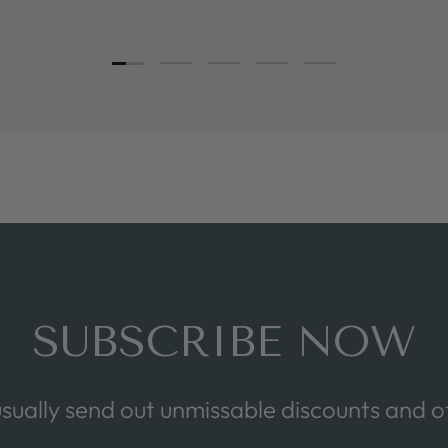
Load slide 1 of 5
Load slide 2 of 5
Load slide 3 of 5
Load slide 4 of 5
Load slide 5 of 5
SUBSCRIBE NOW
sually send out unmissable discounts and of