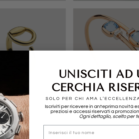
UNISCITI AD
CERCHIA RISE
I
POMELLATO
SOLO PER CHI AMA L’ECCELLENZ
Iscriviti per ricevere in anteprima novità e
preziosi e accessi riservati a promozion
Ogni dettaglio, scelto per te
nome