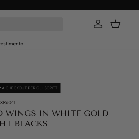
Log in
Basket
vestimento
A CHECKOUT PER GLI ISCRITTI
-XR6041
O WINGS IN WHITE GOLD
HT BLACKS