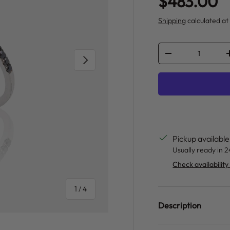
Regular pr
$483.00
Shipping
calculated at
Qty
DECREASE QUANT
NEXT
Pickup available
Usually ready in 
Check availability
of
1
/
4
Description