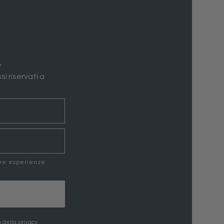
A
si riservati a
ere esperienze
 della privacy.