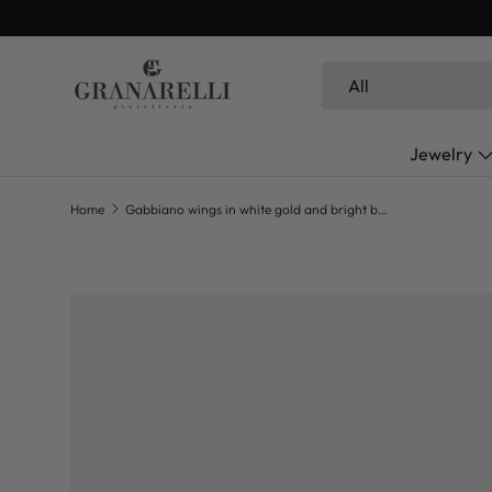
SKIP TO CONTENT
Search
Product type
All
Jewelry
Home
Gabbiano wings in white gold and bright blacks
SKIP TO PRODUCT INFORMATION