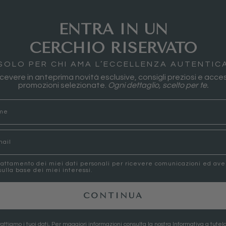
ENTRA IN UN
CERCHIO RISERVATO
SOLO PER CHI AMA L’ECCELLENZA AUTENTIC
 ricevere in anteprima novità esclusive, consigli preziosi e acces
promozioni selezionate.
Ogni dettaglio, scelto per te.
rattamento dei miei dati personali per ricevere comunicazioni ed av
ulla base dei miei interessi.
CONTINUA
attiamo i tuoi dati, Per maggiori informazioni consulta la nostra
Informativa a tutela