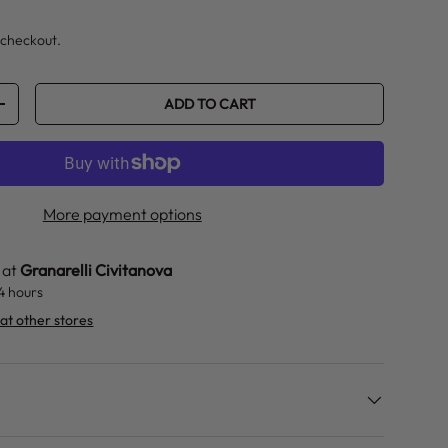
ice
 checkout.
ADD TO CART
ITY
INCREASE QUANTITY
More payment options
 at
Granarelli Civitanova
24 hours
 at other stores