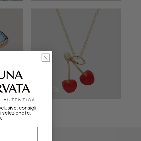
 UNA
RVATA
ALIITA
A AUTENTICA
sclusive, consigli
i selezionate.
.