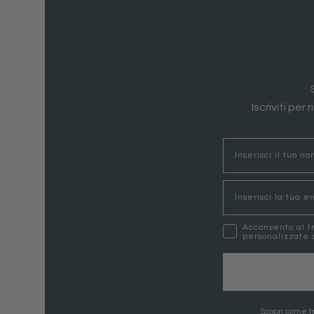
Iscriviti per
nome
Email
marketing
Acconsento al t
personalizzate s
Scopri come tr