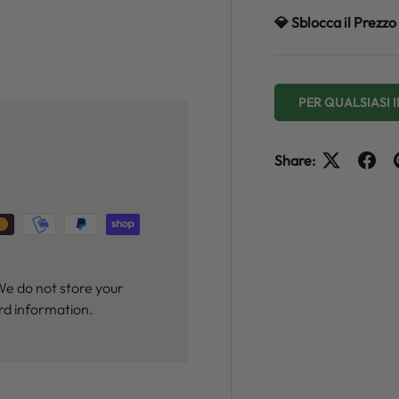
💎 Sblocca il Prez
y view
e 4 in gallery view
PER QUALSIASI
Share:
We do not store your
ard information.