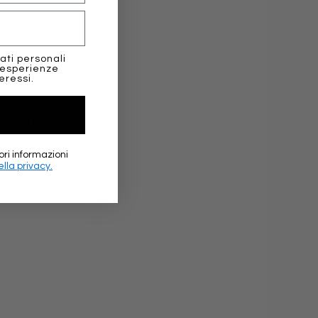
.
ati personali
 esperienze
eressi.
positive
ori informazioni
lla privacy.
★★★
Elena Sc
Google 