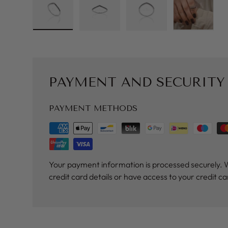
Load image 1 in gallery view
Load image 2 in gallery view
Load image 3 in galler
Load imag
PAYMENT AND SECURITY
PAYMENT METHODS
Your payment information is processed securely. 
credit card details or have access to your credit c