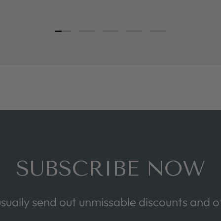
Load slide 1 of 5
Load slide 2 of 5
Load slide 3 of 5
Load slide 4 of 5
Load slide 5 of 5
SUBSCRIBE NOW
sually send out unmissable discounts and of