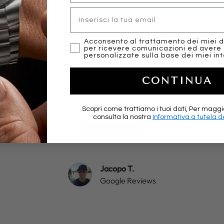
Email
WHAT THEY SAY ABOUT US..
marketing
Acconsento al trattamento dei miei d
per ricevere comunicazioni ed avere
personalizzate sulla base dei miei int
CONTINUA
y, professional and fast in shipping. More than 
experience. Highly recommended!
Scopri come trattiamo i tuoi dati, Per maggi
consulta la nostra
Informativa a tutela de
★★★★★
Jacopo T.
Google Reviews