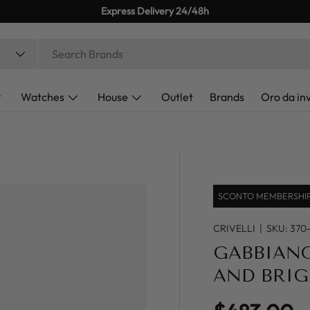
Express Delivery 24/48h
Watches
House
Outlet
Brands
Oro da in
SCONTO MEMBERSHIP 
CRIVELLI
|
SKU:
370
GABBIAN
AND BRIG