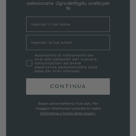
selezionate.
Ogni dettaglio, scelto per
te.
nome
Email
marketing
Acconsento al trattamento dei
miei dati personali per ricevere
comunicazioni ed avere
esperienze personalizzate sulla
base dei miei interessi.
CONTINUA
Scopri come trattiamo i tuoi dati, Per
maggiori informazioni consulta la nostra
Informativa a tutela della privacy.