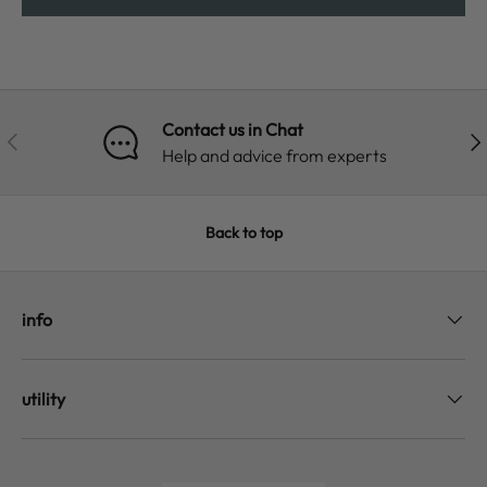
Contact us in Chat
PREVIOUS
NE
Help and advice from experts
Back to top
info
utility