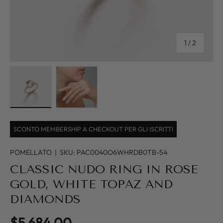
of
1
/
2
Load image 1 in gallery view
Load image 2 in gallery view
SCONTO MEMBERSHIP A CHECKOUT PER GLI ISCRITTI
POMELLATO
|
SKU:
PAC0040O6WHRDB0TB-54
CLASSIC NUDO RING IN ROSE
GOLD, WHITE TOPAZ AND
DIAMONDS
Regular price
$5,684.00