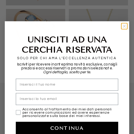
UNISCITI AD UNA
CERCHIA RISERVATA
POMELLATO
ALIITA
SOLO PER CHI AMA L’ECCELLENZA AUTENTICA
Iscriviti per ricevere in anteprima novità esclusive, consigli
preziosi e accessi riservati a promozioni selezionate.
Ogni dettaglio, scelto per te.
nome
Email
WHAT THEY SAY ABOUT US...
marketing
Acconsento al trattamento dei miei dati personali
per ricevere comunicazioni ed avere esperienze
personalizzate sulla base dei miei interessi.
CONTINUA