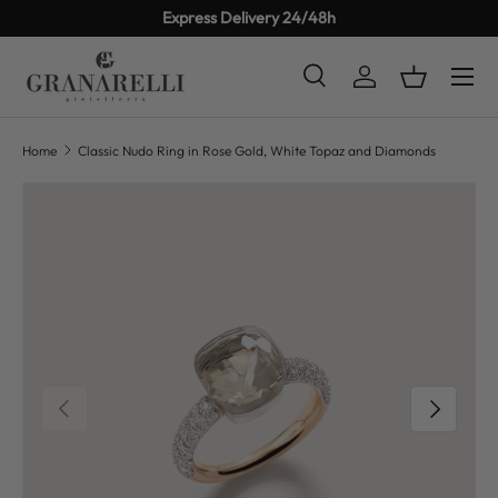
Express Delivery 24/48h
SKIP TO CONTENT
Search
Log in
Basket
Search
Product type
All
Home
Classic Nudo Ring in Rose Gold, White Topaz and Diamonds
SKIP TO PRODUCT INFORMATION
PREVIOUS
NEXT