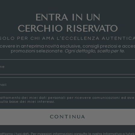
ENTRA IN UN
CERCHIO RISERVATO
SOLO PER CHI AMA L’ECCELLENZA AUTENTIC
 ricevere in anteprima novità esclusive, consigli preziosi e acces
promozioni selezionate.
Ogni dettaglio, scelto per te.
rattamento dei miei dati personali per ricevere comunicazioni ed av
ulla base dei miei interessi.
CONTINUA
attiamo i tuoi dati, Per maggiori informazioni consulta la nostra
Informativa a tutela