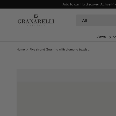
SKIP TO CONTENT
Search
Product type
All
Jewelry
Home
Five strand Goa ring with diamond bezels and bar in white gold
SKIP TO PRODUCT INFORMATION