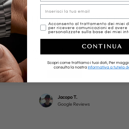
Email
WHAT THEY SAY ABOUT US..
marketing
Acconsento al trattamento dei miei d
per ricevere comunicazioni ed avere
personalizzate sulla base dei miei int
CONTINUA
y, professional and fast in shipping. More than 
experience. Highly recommended!
Scopri come trattiamo i tuoi dati, Per maggi
consulta la nostra
Informativa a tutela de
★★★★★
Jacopo T.
Google Reviews