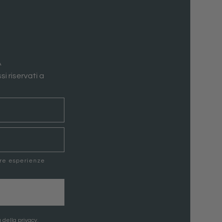
A
si riservati a
ere esperienze
 della privacy.