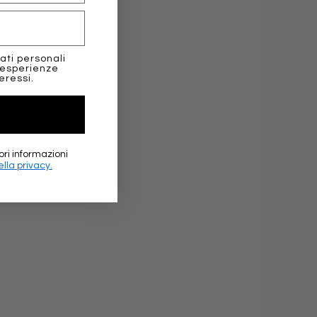
.
ati personali
 esperienze
eressi.
positive
ori informazioni
lla privacy.
★★★
Elena Sc
Google 