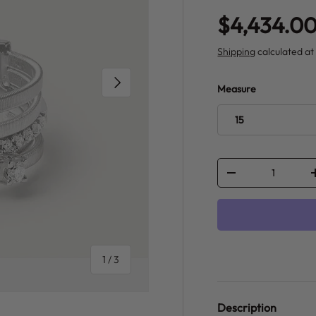
Regular pr
$4,434.0
Shipping
calculated at
NEXT
Measure
15
Qty
DECREASE QUANT
of
1
/
3
Description