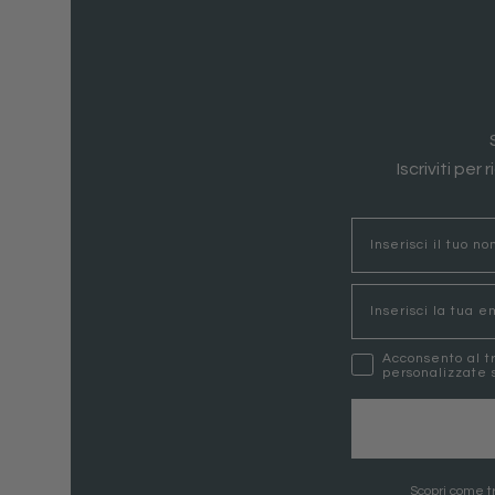
Iscriviti per
nome
Email
marketing
Acconsento al t
personalizzate s
Scopri come tr