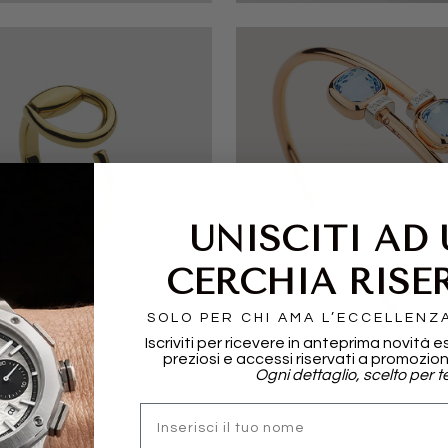
UNISCITI AD
CERCHIA RISE
I
POMELLATO
SOLO PER CHI AMA L’ECCELLENZ
Iscriviti per ricevere in anteprima novità e
preziosi e accessi riservati a promozion
Ogni dettaglio, scelto per te
nome