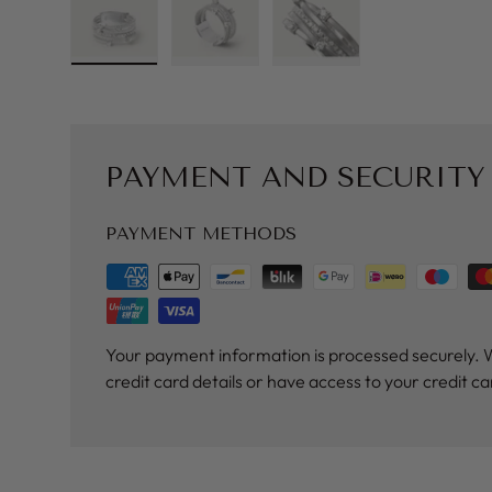
Load image 1 in gallery view
Load image 2 in gallery view
Load image 3 in galler
PAYMENT AND SECURITY
PAYMENT METHODS
Your payment information is processed securely. 
credit card details or have access to your credit c