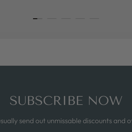
Load slide 1 of 5
Load slide 2 of 5
Load slide 3 of 5
Load slide 4 of 5
Load slide 5 of 5
SUBSCRIBE NOW
sually send out unmissable discounts and of