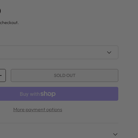
ice
0
 checkout.
SOLD OUT
ITY
INCREASE QUANTITY
More payment options