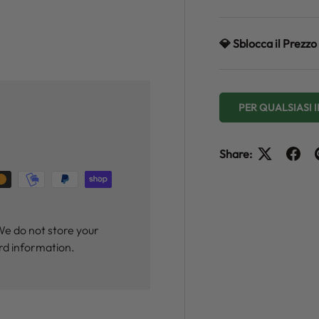
💎 Sblocca il Prez
y view
PER QUALSIASI
Share:
We do not store your
ard information.