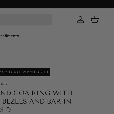
Log in
Basket
vestimento
A CHECKOUT PER GLI ISCRITTI
0-B2
AND GOA RING WITH
BEZELS AND BAR IN
OLD