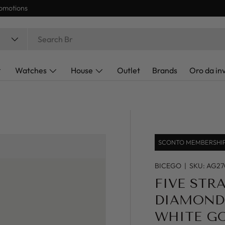
Express Delivery 24/48h
Watches
House
Outlet
Brands
Oro da in
SCONTO MEMBERSHIP 
BICEGO
|
SKU:
AG27
FIVE STR
DIAMOND 
WHITE G