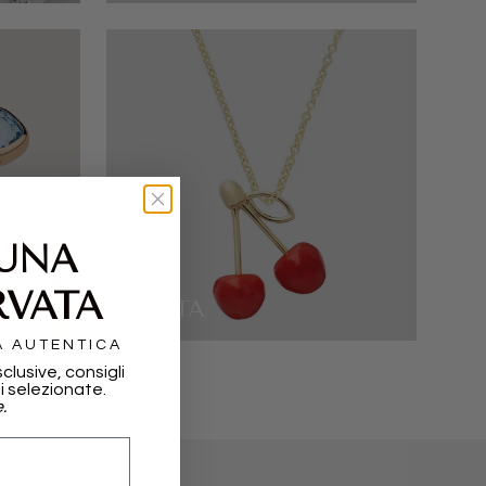
 UNA
RVATA
ALIITA
A AUTENTICA
sclusive, consigli
i selezionate.
.