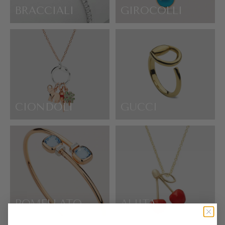
BRACCIALI
GIROCOLLI
CIONDOLI
GUCCI
POMELLATO
ALIITA