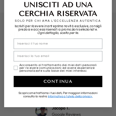
UNISCITI AD UNA
CERCHIA RISERVATA
SOLO PER CHI AMA L’ECCELLENZA AUTENTICA
Iscriviti per ricevere in anteprima novità esclusive, consigli
preziosi e accessi riservati a promozioni selezionate.
WHAT THEY SAY ABOUT US...
Ogni dettaglio, scelto per te.
nome
Email
Friendly, professional and fast in shipping.
marketing
Acconsento al trattamento dei miei dati personali
More than positive experience. Highly
per ricevere comunicazioni ed avere esperienze
personalizzate sulla base dei miei interessi.
recommended!
CONTINUA
★★★★★
Scopri come trattiamo i tuoi dati, Per maggiori informazioni
consulta la nostra
Informativa a tutela della privacy.
Jacopo T.
Google Reviews