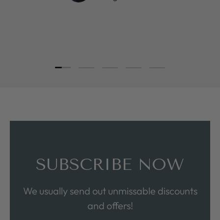
Load slide 1 of 5
Load slide 2 of 5
Load slide 3 of 5
Load slide 4 of 5
Load slide 5 of 5
SUBSCRIBE NOW
We usually send out unmissable discounts
and offers!