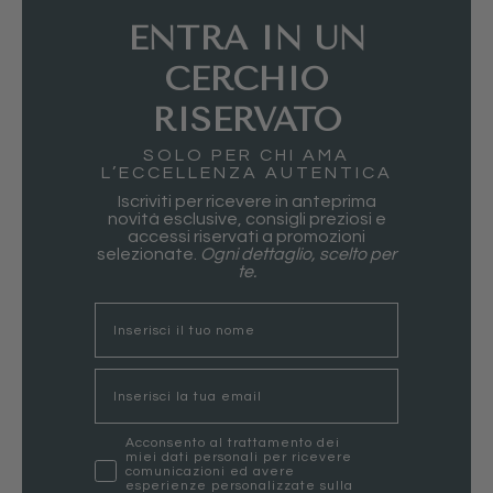
ENTRA IN UN
CERCHIO
RISERVATO
SOLO PER CHI AMA
L’ECCELLENZA AUTENTICA
Iscriviti per ricevere in anteprima
novità esclusive, consigli preziosi e
accessi riservati a promozioni
selezionate.
Ogni dettaglio, scelto per
te.
nome
Email
marketing
Acconsento al trattamento dei
miei dati personali per ricevere
comunicazioni ed avere
esperienze personalizzate sulla