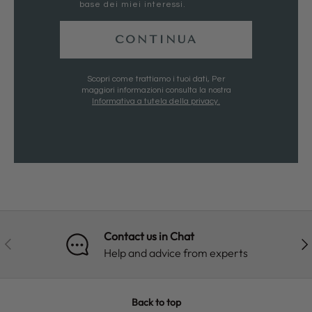
base dei miei interessi.
CONTINUA
Scopri come trattiamo i tuoi dati, Per
maggiori informazioni consulta la nostra
Informativa a tutela della privacy.
Contact us in Chat
PREVIOUS
NE
Help and advice from experts
Back to top