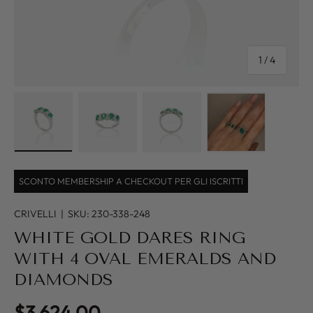
of
1
/
4
Load image 1 in gallery view
Load image 2 in gallery view
Load image 3 in gallery view
Load image 4 in
SCONTO MEMBERSHIP A CHECKOUT PER GLI ISCRITTI
CRIVELLI
|
SKU:
230-338-248
WHITE GOLD DARES RING
WITH 4 OVAL EMERALDS AND
DIAMONDS
Regular price
$3,624.00