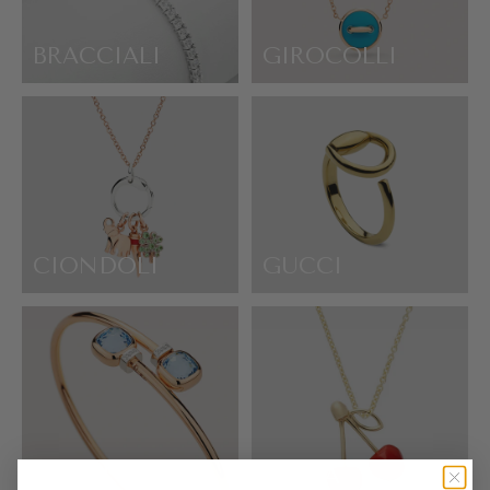
BRACCIALI
GIROCOLLI
CIONDOLI
GUCCI
POMELLATO
ALIITA