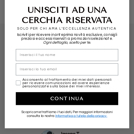
UNISCITI AD UNA
CERCHIA RISERVATA
SOLO PER CHI AMA L’ECCELLENZA AUTENTICA
Iscriviti per ricevere in anteprima novità esclusive, consigli
preziosi e accessi riservati a promozioni selezionate.
Ogni dettaglio, scelto per te.
WHAT THEY SAY ABOUT US...
nome
Email
Friendly, professional and fast in shipping.
marketing
Acconsento al trattamento dei miei dati personali
per ricevere comunicazioni ed avere esperienze
More than positive experience. Highly
personalizzate sulla base dei miei interessi.
recommended!
CONTINUA
★★★★★
Scopri come trattiamo i tuoi dati, Per maggiori informazioni
consulta la nostra
Informativa a tutela della privacy.
Jacopo T.