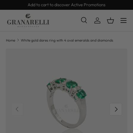
ive Promotions
Express Delivery 24/48h
SKIP TO CONTENT
Search
Log in
Basket
Search
Product type
All
Home
White gold dares ring with 4 oval emeralds and diamonds
SKIP TO PRODUCT INFORMATION
PREVIOUS
NEXT