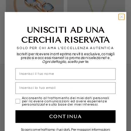
UNISCITI AD UNA
POMELLATO
ALIITA
CERCHIA RISERVATA
SOLO PER CHI AMA L’ECCELLENZA AUTENTICA
Iscriviti per ricevere in anteprima novità esclusive, consigli
preziosi e accessi riservati a promozioni selezionate.
Ogni dettaglio, scelto per te.
nome
Email
WHAT THEY SAY ABOUT US...
marketing
Acconsento al trattamento dei miei dati personali
per ricevere comunicazioni ed avere esperienze
personalizzate sulla base dei miei interessi.
CONTINUA
Friendly, professional and fast in shipping.
More than positive experience. Highly
Scopri come trattiamo i tuoi dati, Per maggiori informazioni