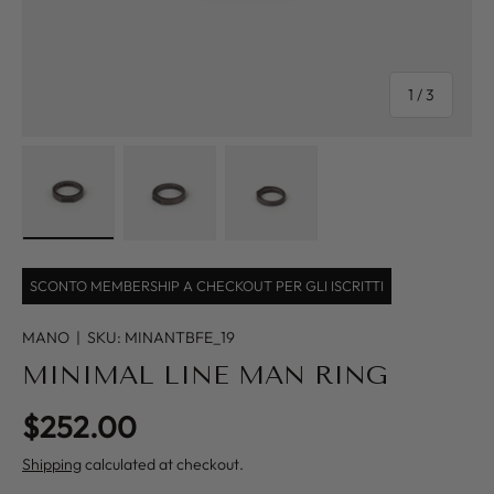
of
1
/
3
Load image 1 in gallery view
Load image 2 in gallery view
Load image 3 in gallery view
SCONTO MEMBERSHIP A CHECKOUT PER GLI ISCRITTI
MANO
|
SKU:
MINANTBFE_19
MINIMAL LINE MAN RING
Regular price
$252.00
Shipping
calculated at checkout.