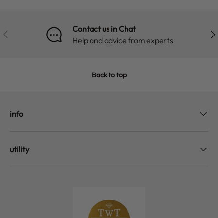
Contact us in Chat
PREVIOUS
NE
Help and advice from experts
Back to top
info
utility