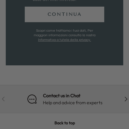
CONTINUA
Scopri come trattiamo i tuoi dati, Per
maggiori informazioni consulta la nostra
Informativa a tutela della privacy.
Contact us in Chat
PREVIOUS
NE
Help and advice from experts
Back to top