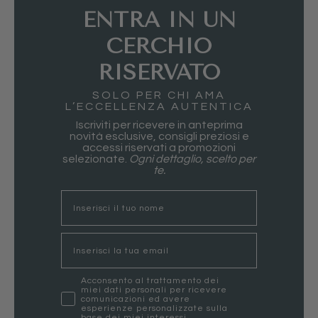
ENTRA IN UN
CERCHIO
RISERVATO
SOLO PER CHI AMA
L’ECCELLENZA AUTENTICA
Iscriviti per ricevere in anteprima
novità esclusive, consigli preziosi e
accessi riservati a promozioni
selezionate.
Ogni dettaglio, scelto per
te.
nome
Email
marketing
Acconsento al trattamento dei
miei dati personali per ricevere
comunicazioni ed avere
esperienze personalizzate sulla
base dei miei interessi.