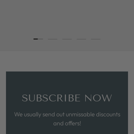
Load slide 1 of 5
Load slide 2 of 5
Load slide 3 of 5
Load slide 4 of 5
Load slide 5 of 5
SUBSCRIBE NOW
We usually send out unmissable discounts
and offers!