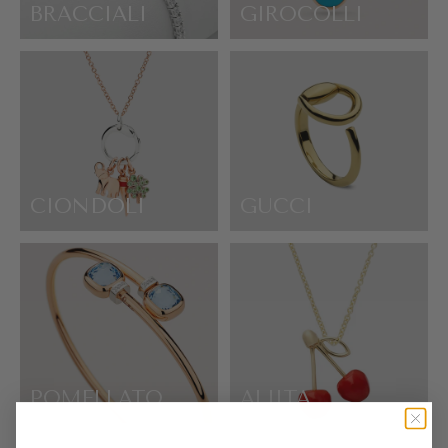
BRACCIALI
GIROCOLLI
CIONDOLI
GUCCI
POMELLATO
ALIITA