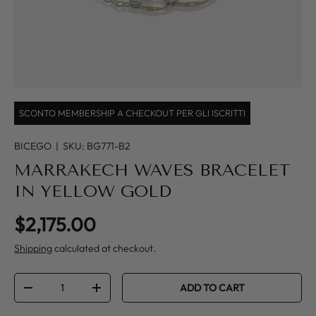
SCONTO MEMBERSHIP A CHECKOUT PER GLI ISCRITTI
BICEGO
|
SKU:
BG771-B2
MARRAKECH WAVES BRACELET
IN YELLOW GOLD
Regular price
$2,175.00
Shipping
calculated at checkout.
Qty
ADD TO CART
DECREASE QUANTITY
INCREASE QUANTITY