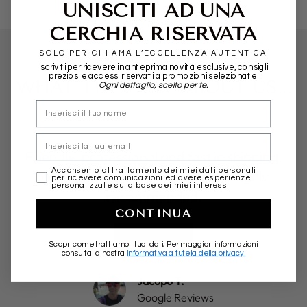
UNISCITI AD UNA
CERCHIA RISERVATA
SOLO PER CHI AMA L’ECCELLENZA AUTENTICA
Iscriviti per ricevere in anteprima novità esclusive, consigli
preziosi e accessi riservati a promozioni selezionate.
WHAT THEY SAY ABOUT US...
Ogni dettaglio, scelto per te.
nome
Email
Friendly, professional and fast in shipping.
marketing
Acconsento al trattamento dei miei dati personali
More than positive experience. Highly
per ricevere comunicazioni ed avere esperienze
personalizzate sulla base dei miei interessi.
recommended!
CONTINUA
★★★★★
Scopri come trattiamo i tuoi dati, Per maggiori informazioni
consulta la nostra
Informativa a tutela della privacy.
Jacopo T.
Google Reviews