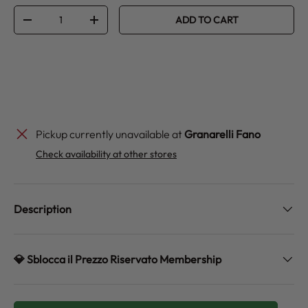
Qty
ADD TO CART
DECREASE QUANTITY
INCREASE QUANTITY
Pickup currently unavailable at
Granarelli Fano
Check availability at other stores
Description
💎 Sblocca il Prezzo Riservato Membership