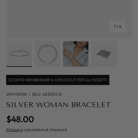
of
1
/
4
Load image 1 in gallery view
Load image 2 in gallery view
Load image 3 in gallery view
Load image 4 in
SCONTO MEMBERSHIP A CHECKOUT PER GLI ISCRITTI
WHYNOW
|
SKU:
433001-D
SILVER WOMAN BRACELET
Regular price
$48.00
Shipping
calculated at checkout.