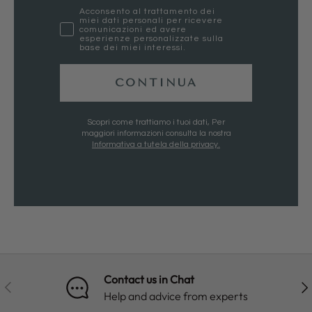
marketing
Acconsento al trattamento dei
miei dati personali per ricevere
comunicazioni ed avere
esperienze personalizzate sulla
base dei miei interessi.
CONTINUA
Scopri come trattiamo i tuoi dati, Per
maggiori informazioni consulta la nostra
Informativa a tutela della privacy.
Contact us in Chat
PREVIOUS
NE
Help and advice from experts