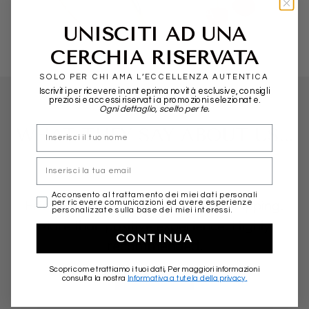
POMELLATO
ALIITA
UNISCITI AD UNA
CERCHIA RISERVATA
SOLO PER CHI AMA L’ECCELLENZA AUTENTICA
Iscriviti per ricevere in anteprima novità esclusive, consigli
preziosi e accessi riservati a promozioni selezionate.
Ogni dettaglio, scelto per te.
nome
WHAT THEY SAY ABOUT US...
Email
marketing
Acconsento al trattamento dei miei dati personali
Friendly, professional and fast in shipping.
per ricevere comunicazioni ed avere esperienze
personalizzate sulla base dei miei interessi.
More than positive experience. Highly
CONTINUA
recommended!
Scopri come trattiamo i tuoi dati, Per maggiori informazioni
★★★★★
consulta la nostra
Informativa a tutela della privacy.