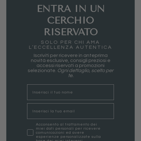
ENTRA IN UN
CERCHIO
RISERVATO
SOLO PER CHI AMA
L’ECCELLENZA AUTENTICA
Iscriviti per ricevere in anteprima
novità esclusive, consigli preziosi e
accessi riservati a promozioni
selezionate.
Ogni dettaglio, scelto per
te.
nome
Email
marketing
Acconsento al trattamento dei
miei dati personali per ricevere
comunicazioni ed avere
esperienze personalizzate sulla
base dei miei interessi.