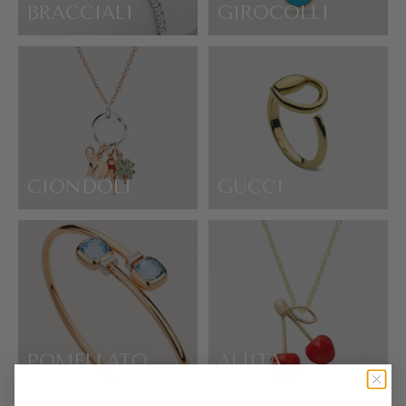
BRACCIALI
GIROCOLLI
CIONDOLI
GUCCI
POMELLATO
ALIITA