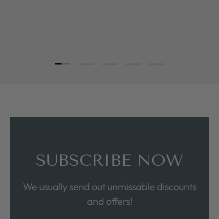
Load slide 1 of 5
Load slide 2 of 5
Load slide 3 of 5
Load slide 4 of 5
Load slide 5 of 5
SUBSCRIBE NOW
We usually send out unmissable discounts
and offers!