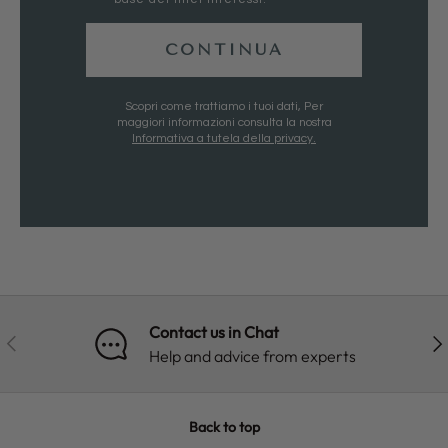
CONTINUA
Scopri come trattiamo i tuoi dati, Per
maggiori informazioni consulta la nostra
Informativa a tutela della privacy.
Contact us in Chat
PREVIOUS
NE
Help and advice from experts
Back to top