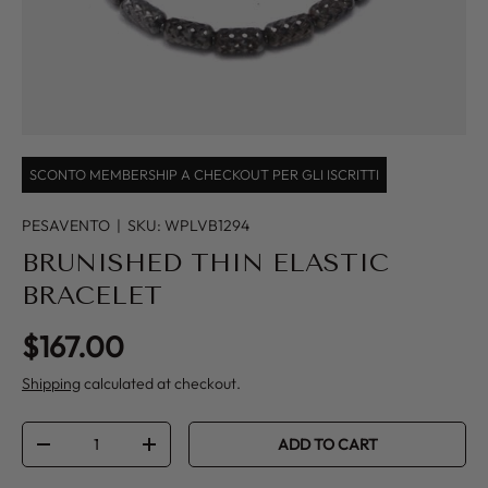
SCONTO MEMBERSHIP A CHECKOUT PER GLI ISCRITTI
PESAVENTO
|
SKU:
WPLVB1294
BRUNISHED THIN ELASTIC
BRACELET
Regular price
$167.00
Shipping
calculated at checkout.
Qty
ADD TO CART
DECREASE QUANTITY
INCREASE QUANTITY