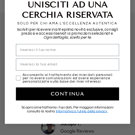
UNISCITI AD UNA
CERCHIA RISERVATA
SOLO PER CHI AMA L’ECCELLENZA AUTENTICA
Iscriviti per ricevere in anteprima novità esclusive, consigli
preziosi e accessi riservati a promozioni selezionate.
WHAT THEY SAY ABOUT US...
Ogni dettaglio, scelto per te.
nome
Email
Friendly, professional and fast in shipping.
marketing
Acconsento al trattamento dei miei dati personali
More than positive experience. Highly
per ricevere comunicazioni ed avere esperienze
personalizzate sulla base dei miei interessi.
recommended!
CONTINUA
★★★★★
Scopri come trattiamo i tuoi dati, Per maggiori informazioni
consulta la nostra
Informativa a tutela della privacy.
Jacopo T.
Google Reviews