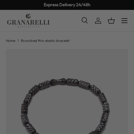
Express Delivery 24/48h
SKIP TO CONTENT
Search
Log in
Basket
Search
Product type
All
Home
Brunished thin elastic bracelet
SKIP TO PRODUCT INFORMATION