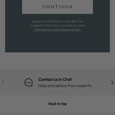
CONTINUA
Scopri come trattiamo i tuoi dati, Per
maggiori informazioni consulta la nostra
Informativa a tutela della privacy.
Contact us in Chat
PREVIOUS
NE
Help and advice from experts
Back to top