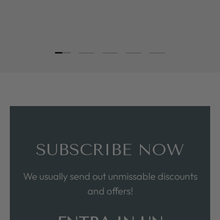
Load slide 1 of 5
Load slide 2 of 5
Load slide 3 of 5
Load slide 4 of 5
Load slide 5 of 5
SUBSCRIBE NOW
We usually send out unmissable discounts
and offers!