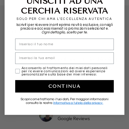
UNISCITI AD UNA
CERCHIA RISERVATA
SOLO PER CHI AMA L’ECCELLENZA AUTENTICA
Iscriviti per ricevere in anteprima novità esclusive, consigli
WHAT THEY SAY ABOUT US...
preziosi e accessi riservati a promozioni selezionate.
Ogni dettaglio, scelto per te.
nome
Email
Friendly, professional and fast in shipping.
More than positive experience. Highly
marketing
Acconsento al trattamento dei miei dati personali
per ricevere comunicazioni ed avere esperienze
recommended!
personalizzate sulla base dei miei interessi.
CONTINUA
★★★★★
Scopri come trattiamo i tuoi dati, Per maggiori informazioni
consulta la nostra
Informativa a tutela della privacy.
Jacopo T.
Google Reviews