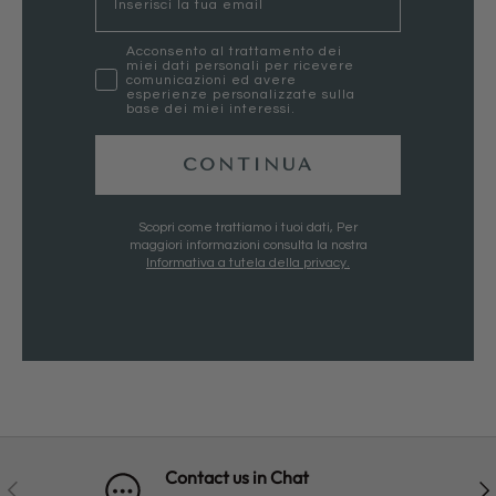
marketing
Acconsento al trattamento dei
miei dati personali per ricevere
comunicazioni ed avere
esperienze personalizzate sulla
base dei miei interessi.
CONTINUA
Scopri come trattiamo i tuoi dati, Per
maggiori informazioni consulta la nostra
Informativa a tutela della privacy.
Contact us in Chat
PREVIOUS
NE