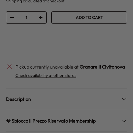
Shipping
calculated at checkout.
Qty
ADD TO CART
DECREASE QUANTITY
INCREASE QUANTITY
Pickup currently unavailable at
Granarelli Civitanova
Check availability at other stores
Description
💎 Sblocca il Prezzo Riservato Membership