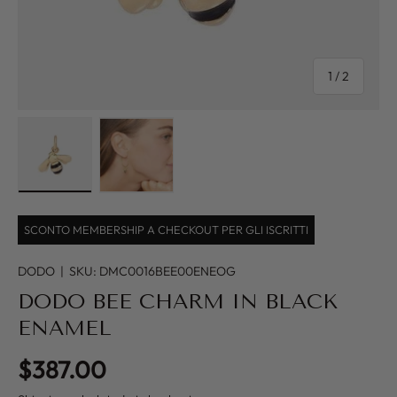
of
1
/
2
Load image 1 in gallery view
Load image 2 in gallery view
SCONTO MEMBERSHIP A CHECKOUT PER GLI ISCRITTI
DODO
|
SKU:
DMC0016BEE00ENEOG
DODO BEE CHARM IN BLACK
ENAMEL
Regular price
$387.00