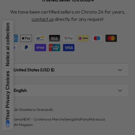
We have been certified sellers on Chrono 24 for years,
contact us
directly for any request
Notice at collection
Payment methods accepted
Country/Region
United States (USD $)
Your Privacy Choices
Language
English
© 2026
Gioielleria Granarelli
.
Chi siamo
NEW - Civitanova Marche
Senigallia
Fano
Marzocca
Le Petit Magasin