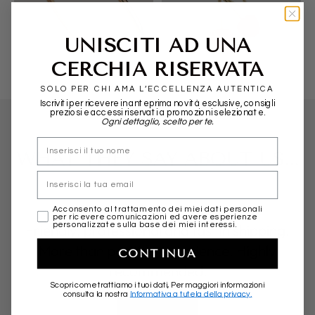
POMELLATO
ALIITA
UNISCITI AD UNA
CERCHIA RISERVATA
SOLO PER CHI AMA L’ECCELLENZA AUTENTICA
Iscriviti per ricevere in anteprima novità esclusive, consigli
preziosi e accessi riservati a promozioni selezionate.
Ogni dettaglio, scelto per te.
nome
WHAT THEY SAY ABOUT US...
Email
marketing
Acconsento al trattamento dei miei dati personali
per ricevere comunicazioni ed avere esperienze
Friendly, professional and fast in shipping.
personalizzate sulla base dei miei interessi.
More than positive experience. Highly
CONTINUA
recommended!
Scopri come trattiamo i tuoi dati, Per maggiori informazioni
consulta la nostra
Informativa a tutela della privacy.
★★★★★