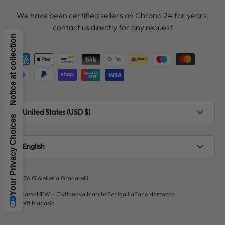
We have been certified sellers on Chrono 24 for years,
contact us
directly for any request
Notice at collection
Payment methods accepted
Country/Region
United States (USD $)
Your Privacy Choices
Language
English
© 2026
Gioielleria Granarelli
.
Chi siamo
NEW - Civitanova Marche
Senigallia
Fano
Marzocca
Le Petit Magasin