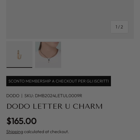
of
1
/
2
Load image 1 in gallery view
Load image 2 in gallery view
SCONTO MEMBERSHIP A CHECKOUT PER GLI ISCRITTI
DODO
|
SKU:
DMB2024LETUL0009R
DODO LETTER U CHARM
Regular price
$165.00
Shipping
calculated at checkout.