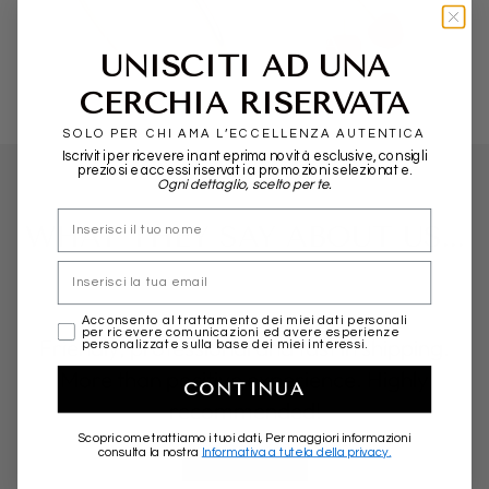
POMELLATO
ALIITA
UNISCITI AD UNA
CERCHIA RISERVATA
SOLO PER CHI AMA L’ECCELLENZA AUTENTICA
Iscriviti per ricevere in anteprima novità esclusive, consigli
preziosi e accessi riservati a promozioni selezionate.
Ogni dettaglio, scelto per te.
nome
WHAT THEY SAY ABOUT US...
Email
marketing
Acconsento al trattamento dei miei dati personali
per ricevere comunicazioni ed avere esperienze
Friendly, professional and fast in shipping.
personalizzate sulla base dei miei interessi.
More than positive experience. Highly
CONTINUA
recommended!
Scopri come trattiamo i tuoi dati, Per maggiori informazioni
consulta la nostra
Informativa a tutela della privacy.
★★★★★