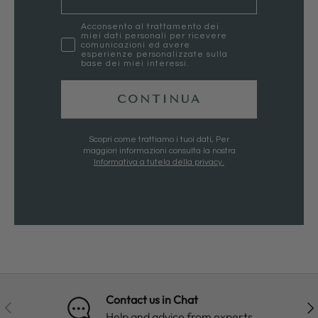
marketing
Acconsento al trattamento dei
miei dati personali per ricevere
comunicazioni ed avere
esperienze personalizzate sulla
base dei miei interessi.
CONTINUA
Scopri come trattiamo i tuoi dati, Per
maggiori informazioni consulta la nostra
Informativa a tutela della privacy.
Contact us in Chat
PREVIOUS
NE
Help and advice from experts