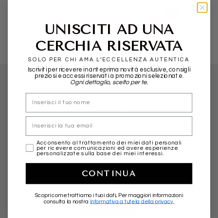
POMELLATO
ALIITA
UNISCITI AD UNA
CERCHIA RISERVATA
SOLO PER CHI AMA L’ECCELLENZA AUTENTICA
Iscriviti per ricevere in anteprima novità esclusive, consigli
preziosi e accessi riservati a promozioni selezionate.
Ogni dettaglio, scelto per te.
nome
WHAT THEY SAY ABOUT US...
Email
marketing
Acconsento al trattamento dei miei dati personali
per ricevere comunicazioni ed avere esperienze
Friendly, professional and fast in shipping.
personalizzate sulla base dei miei interessi.
More than positive experience. Highly
CONTINUA
recommended!
Scopri come trattiamo i tuoi dati, Per maggiori informazioni
consulta la nostra
Informativa a tutela della privacy.
★★★★★