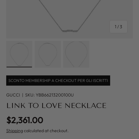
of
1
/
3
Load image 1 in gallery view
Load image 2 in gallery view
Load image 3 in gallery view
SCONTO MEMBERSHIP A CHECKOUT PER GLI ISCRITTI
GUCCI
|
SKU:
YBB66213200100U
LINK TO LOVE NECKLACE
Regular price
$2,361.00
Shipping
calculated at checkout.