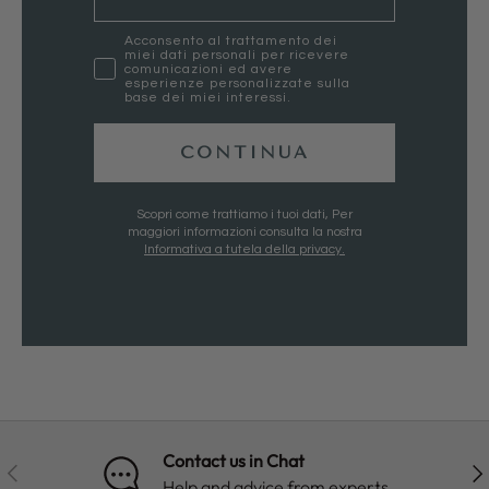
marketing
Acconsento al trattamento dei
miei dati personali per ricevere
comunicazioni ed avere
esperienze personalizzate sulla
base dei miei interessi.
CONTINUA
Scopri come trattiamo i tuoi dati, Per
maggiori informazioni consulta la nostra
Informativa a tutela della privacy.
Contact us in Chat
PREVIOUS
NE
Help and advice from experts