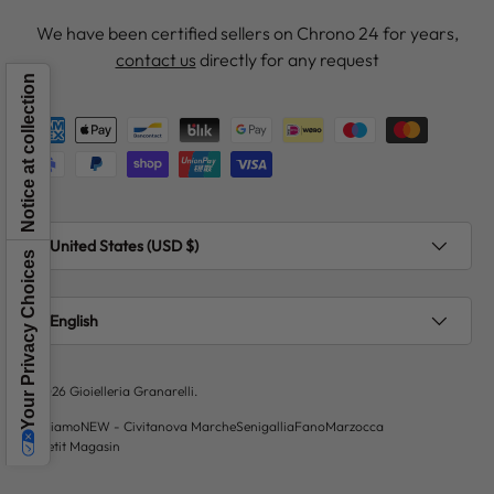
We have been certified sellers on Chrono 24 for years,
contact us
directly for any request
Notice at collection
Payment methods accepted
Country/Region
United States (USD $)
Your Privacy Choices
Language
English
© 2026
Gioielleria Granarelli
.
Chi siamo
NEW - Civitanova Marche
Senigallia
Fano
Marzocca
Le Petit Magasin