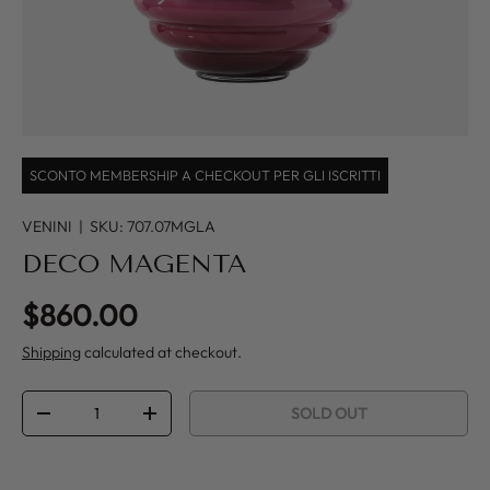
SCONTO MEMBERSHIP A CHECKOUT PER GLI ISCRITTI
VENINI
|
SKU:
707.07MGLA
DECO MAGENTA
Regular price
$860.00
Shipping
calculated at checkout.
Qty
SOLD OUT
DECREASE QUANTITY
INCREASE QUANTITY