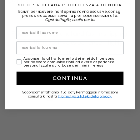
WHAT THEY SAY ABOUT US...
SOLO PER CHI AMA L’ECCELLENZA AUTENTICA
Iscriviti per ricevere in anteprima novità esclusive, consigli
preziosi e accessi riservati a promozioni selezionate.
Ogni dettaglio, scelto per te.
nome
Friendly, professional and fast in shipping.
More than positive experience. Highly
Email
recommended!
marketing
Acconsento al trattamento dei miei dati personali
per ricevere comunicazioni ed avere esperienze
★★★★★
personalizzate sulla base dei miei interessi.
CONTINUA
Jacopo T.
Scopri come trattiamo i tuoi dati, Per maggiori informazioni
Google Reviews
consulta la nostra
Informativa a tutela della privacy.