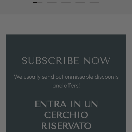
Load slide 1 of 5
Load slide 2 of 5
Load slide 3 of 5
Load slide 4 of 5
Load slide 5 of 5
SUBSCRIBE NOW
We usually send out unmissable discounts
and offers!
ENTRA IN UN
CERCHIO
RISERVATO