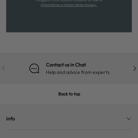
maggiori informazioni consulta la nostra
Informativa a tutela della privacy.
Contact us in Chat
PREVIOUS
NE
Help and advice from experts
Back to top
info