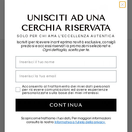
POMELLATO
ALIITA
UNISCITI AD UNA
CERCHIA RISERVATA
SOLO PER CHI AMA L’ECCELLENZA AUTENTICA
Iscriviti per ricevere in anteprima novità esclusive, consigli
preziosi e accessi riservati a promozioni selezionate.
Ogni dettaglio, scelto per te.
nome
WHAT THEY SAY ABOUT US...
Email
marketing
Acconsento al trattamento dei miei dati personali
per ricevere comunicazioni ed avere esperienze
Friendly, professional and fast in shipping.
personalizzate sulla base dei miei interessi.
More than positive experience. Highly
CONTINUA
recommended!
Scopri come trattiamo i tuoi dati, Per maggiori informazioni
consulta la nostra
Informativa a tutela della privacy.
★★★★★