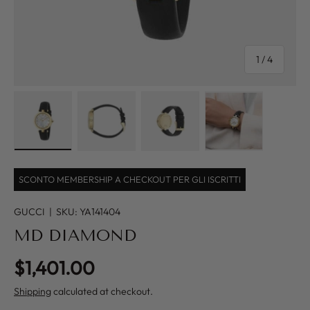
of
1
/
4
Load image 1 in gallery view
Load image 2 in gallery view
Load image 3 in gallery view
Load image 4 in
SCONTO MEMBERSHIP A CHECKOUT PER GLI ISCRITTI
GUCCI
|
SKU:
YA141404
MD DIAMOND
Regular price
$1,401.00
Shipping
calculated at checkout.