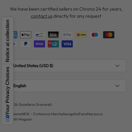
We have been certified sellers on Chrono 24 for years,
contact us
directly for any request
Notice at collection
Payment methods accepted
Country/Region
United States (USD $)
Your Privacy Choices
Language
English
© 2026
Gioielleria Granarelli
.
Chi siamo
NEW - Civitanova Marche
Senigallia
Fano
Marzocca
Le Petit Magasin