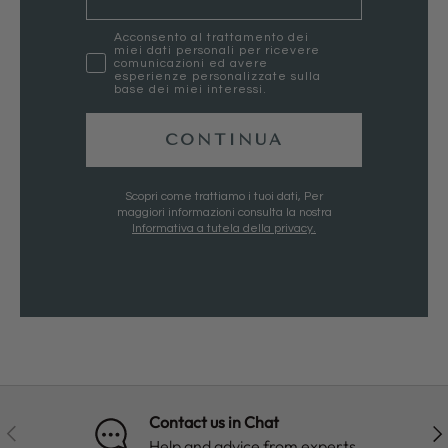
marketing
Acconsento al trattamento dei
miei dati personali per ricevere
comunicazioni ed avere
esperienze personalizzate sulla
base dei miei interessi.
CONTINUA
Scopri come trattiamo i tuoi dati, Per
maggiori informazioni consulta la nostra
Informativa a tutela della privacy.
Contact us in Chat
PREVIOUS
NE
Help and advice from experts