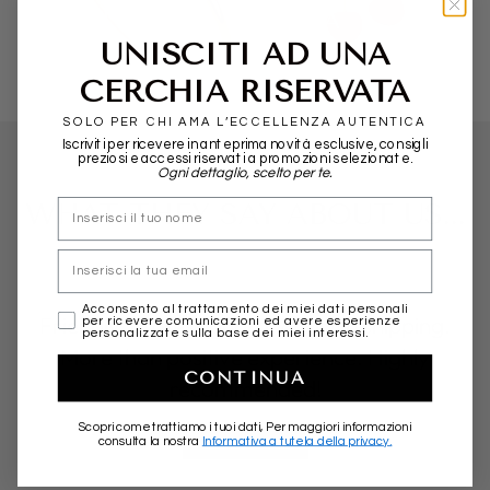
POMELLATO
ALIITA
UNISCITI AD UNA
CERCHIA RISERVATA
SOLO PER CHI AMA L’ECCELLENZA AUTENTICA
Iscriviti per ricevere in anteprima novità esclusive, consigli
preziosi e accessi riservati a promozioni selezionate.
Ogni dettaglio, scelto per te.
nome
WHAT THEY SAY ABOUT US...
Email
marketing
Acconsento al trattamento dei miei dati personali
Friendly, professional and fast in shipping.
per ricevere comunicazioni ed avere esperienze
personalizzate sulla base dei miei interessi.
More than positive experience. Highly
CONTINUA
recommended!
Scopri come trattiamo i tuoi dati, Per maggiori informazioni
★★★★★
consulta la nostra
Informativa a tutela della privacy.