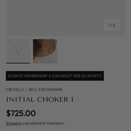
of
1
/
2
Load image 1 in gallery view
Load image 2 in gallery view
SCONTO MEMBERSHIP A CHECKOUT PER GLI ISCRITTI
CRIVELLI
|
SKU:
370-XN2498
INITIAL CHOKER I
Regular price
$725.00
Shipping
calculated at checkout.