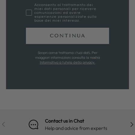
marketing
Acconsento al trattamento dei
miei dati personali per ricevere
comunicazioni ed avere
esperienze personalizzate sulla
base dei miei interessi.
CONTINUA
Scopri come trattiamo i tuoi dati, Per
maggiori informazioni consulta la nostra
Informativa a tutela della privacy.
Contact us in Chat
PREVIOUS
NE
Help and advice from experts