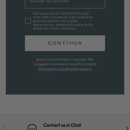
marketing
Acconsento al trattamento dei
miei dati personali per ricevere
comunicazioni ed avere
esperienze personalizzate sulla
base dei miei interessi.
CONTINUA
Scopri come trattiamo i tuoi dati, Per
maggiori informazioni consulta la nostra
Informativa a tutela della privacy.
Contact us in Chat
PREVIOUS
NE