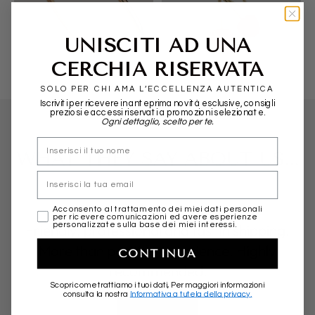
POMELLATO
ALIITA
UNISCITI AD UNA
CERCHIA RISERVATA
SOLO PER CHI AMA L’ECCELLENZA AUTENTICA
Iscriviti per ricevere in anteprima novità esclusive, consigli
preziosi e accessi riservati a promozioni selezionate.
Ogni dettaglio, scelto per te.
nome
WHAT THEY SAY ABOUT US...
Email
marketing
Acconsento al trattamento dei miei dati personali
per ricevere comunicazioni ed avere esperienze
Friendly, professional and fast in shipping.
personalizzate sulla base dei miei interessi.
More than positive experience. Highly
CONTINUA
recommended!
Scopri come trattiamo i tuoi dati, Per maggiori informazioni
consulta la nostra
Informativa a tutela della privacy.
★★★★★