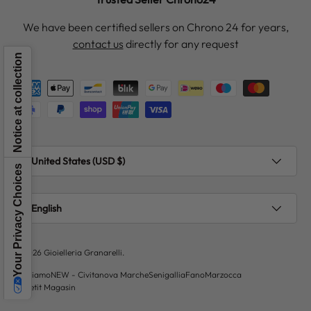
We have been certified sellers on Chrono 24 for years,
contact us
directly for any request
Notice at collection
Payment methods accepted
Country/Region
United States (USD $)
Your Privacy Choices
Language
English
© 2026
Gioielleria Granarelli
.
Chi siamo
NEW - Civitanova Marche
Senigallia
Fano
Marzocca
Le Petit Magasin