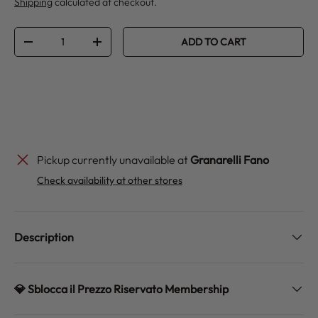
Shipping
calculated at checkout.
Qty
ADD TO CART
DECREASE QUANTITY
INCREASE QUANTITY
Pickup currently unavailable at
Granarelli Fano
Check availability at other stores
Description
💎 Sblocca il Prezzo Riservato Membership