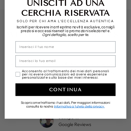
UNISCITI AD UNA
CERCHIA RISERVATA
SOLO PER CHI AMA L’ECCELLENZA AUTENTICA
Iscriviti per ricevere in anteprima novità esclusive, consigli
preziosi e accessi riservati a promozioni selezionate.
WHAT THEY SAY ABOUT US...
Ogni dettaglio, scelto per te.
nome
Email
Friendly, professional and fast in shipping.
More than positive experience. Highly
marketing
Acconsento al trattamento dei miei dati personali
per ricevere comunicazioni ed avere esperienze
personalizzate sulla base dei miei interessi.
recommended!
CONTINUA
★★★★★
Scopri come trattiamo i tuoi dati, Per maggiori informazioni
consulta la nostra
Informativa a tutela della privacy.
Jacopo T.
Google Reviews