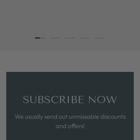
Load slide 1 of 5
Load slide 2 of 5
Load slide 3 of 5
Load slide 4 of 5
Load slide 5 of 5
SUBSCRIBE NOW
We usually send out unmissable discounts
and offers!