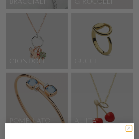
BRACCIALI
GIROCOLLI
CIONDOLI
GUCCI
POMELLATO
ALIITA