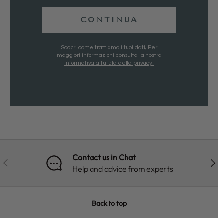
CONTINUA
Scopri come trattiamo i tuoi dati, Per
maggiori informazioni consulta la nostra
Informativa a tutela della privacy.
Contact us in Chat
PREVIOUS
NE
Help and advice from experts
Back to top