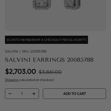
SCONTO MEMBERSHIP A CHECKOUT PER GLI ISCRITTI
SALVINI
|
SKU:
20085788
SALVINI EARRINGS 20085788
Regular price
Sale price
$2,703.00
$3,861.00
Shipping
calculated at checkout.
Qty
ADD TO CART
DECREASE QUANTITY
INCREASE QUANTITY