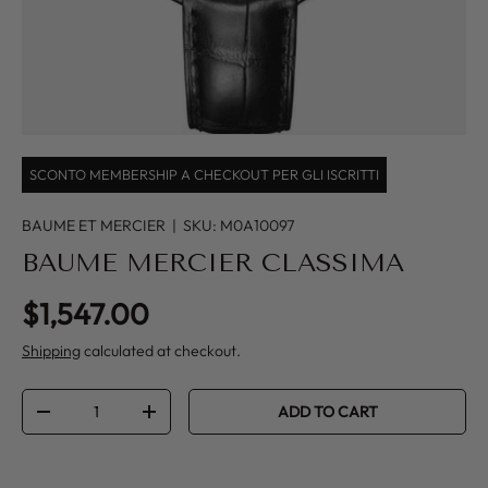
SCONTO MEMBERSHIP A CHECKOUT PER GLI ISCRITTI
BAUME ET MERCIER
|
SKU:
M0A10097
BAUME MERCIER CLASSIMA
Regular price
$1,547.00
Shipping
calculated at checkout.
Qty
ADD TO CART
DECREASE QUANTITY
INCREASE QUANTITY