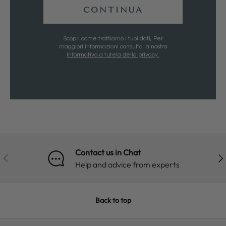
CONTINUA
Scopri come trattiamo i tuoi dati, Per
maggiori informazioni consulta la nostra
Informativa a tutela della privacy.
Contact us in Chat
PREVIOUS
NE
Help and advice from experts
Back to top