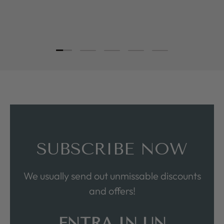
Load slide 1 of 5
Load slide 2 of 5
Load slide 3 of 5
Load slide 4 of 5
Load slide 5 of 5
SUBSCRIBE NOW
We usually send out unmissable discounts
and offers!
ENTRA IN UN