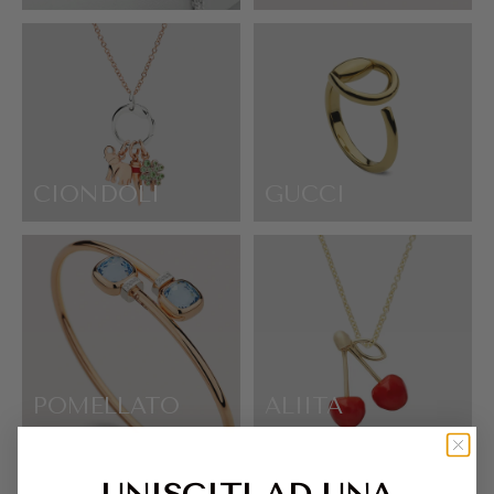
CIONDOLI
GUCCI
POMELLATO
ALIITA
UNISCITI AD UNA