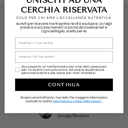
CERCHIA RISERVATA
SOLO PER CHI AMA L’ECCELLENZA AUTENTICA
Iscriviti per ricevere in anteprima novità esclusive, consigli
WHAT THEY SAY ABOUT US...
preziosi e accessi riservati a promozioni selezionate.
Ogni dettaglio, scelto per te.
nome
Email
Friendly, professional and fast in shipping.
More than positive experience. Highly
marketing
Acconsento al trattamento dei miei dati personali
per ricevere comunicazioni ed avere esperienze
recommended!
personalizzate sulla base dei miei interessi.
CONTINUA
★★★★★
Scopri come trattiamo i tuoi dati, Per maggiori informazioni
consulta la nostra
Informativa a tutela della privacy.
Jacopo T.
Google Reviews