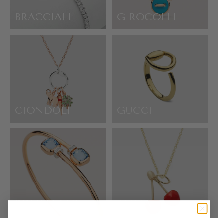
BRACCIALI
GIROCOLLI
CIONDOLI
GUCCI
POMELLATO
ALIITA