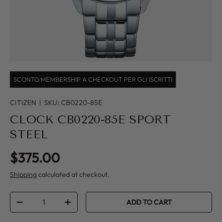
SCONTO MEMBERSHIP A CHECKOUT PER GLI ISCRITTI
CITIZEN
|
SKU:
CB0220-85E
CLOCK CB0220-85E SPORT
STEEL
Regular price
$375.00
Shipping
calculated at checkout.
Qty
ADD TO CART
DECREASE QUANTITY
INCREASE QUANTITY