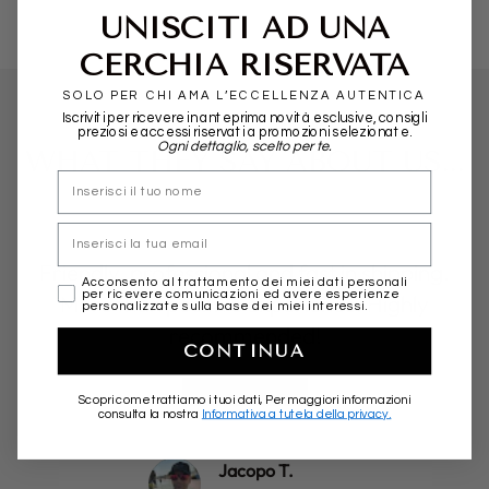
UNISCITI AD UNA
CERCHIA RISERVATA
SOLO PER CHI AMA L’ECCELLENZA AUTENTICA
Iscriviti per ricevere in anteprima novità esclusive, consigli
preziosi e accessi riservati a promozioni selezionate.
Ogni dettaglio, scelto per te.
WHAT THEY SAY ABOUT US...
nome
Email
Friendly, professional and fast in shipping.
marketing
Acconsento al trattamento dei miei dati personali
per ricevere comunicazioni ed avere esperienze
More than positive experience. Highly
personalizzate sulla base dei miei interessi.
recommended!
CONTINUA
★★★★★
Scopri come trattiamo i tuoi dati, Per maggiori informazioni
consulta la nostra
Informativa a tutela della privacy.
Jacopo T.