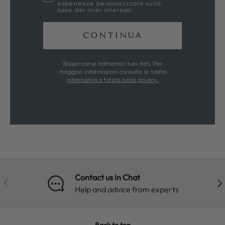
esperienze personalizzate sulla
base dei miei interessi.
CONTINUA
Scopri come trattiamo i tuoi dati, Per
maggiori informazioni consulta la nostra
Informativa a tutela della privacy.
Contact us in Chat
PREVIOUS
NE
Help and advice from experts
Back to top