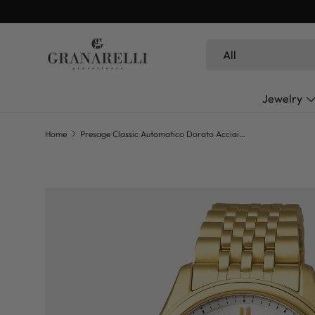
SKIP TO CONTENT
Search
Product type
All
Jewelry
Home
Presage Classic Automatico Dorato Acciaio 36mm
SKIP TO PRODUCT INFORMATION