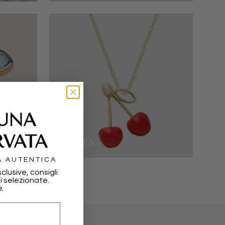
 UNA
RVATA
ALIITA
A AUTENTICA
sclusive, consigli
i selezionate.
.