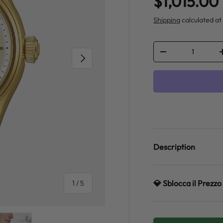
Regular pr
$1,015.00
Shipping
calculated at
Qty
DECREASE QUANT
NEXT
Description
💎 Sblocca il Prez
of
1
/
5