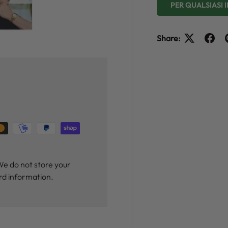
PER QUALSIASI
y view
e 4 in gallery view
Load image 5 in gallery view
Share:
We do not store your
ard information.