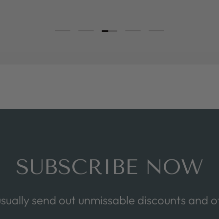
Load slide 3 of 5
Load slide 1 of 5
Load slide 2 of 5
Load slide 4 of 5
Load slide 5 of 5
SUBSCRIBE NOW
sually send out unmissable discounts and of