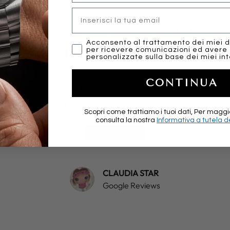
Email
WHAT THEY SAY ABOUT US..
marketing
Acconsento al trattamento dei miei d
per ricevere comunicazioni ed avere
personalizzate sulla base dei miei int
CONTINUA
purchased more than once and I think I will do i
So far great online shopping experience …..
Scopri come trattiamo i tuoi dati, Per maggi
consulta la nostra
Informativa a tutela de
★★★★★
CLAUDIA STAR
Google Reviews