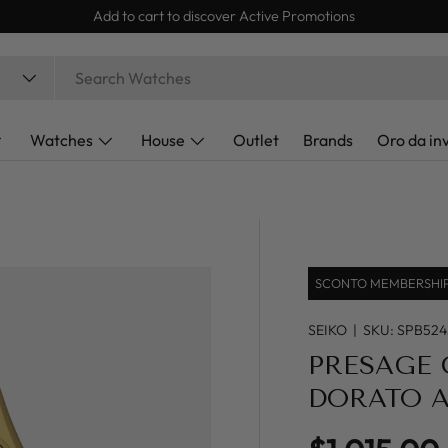
Add to cart to discover Active Promotions
Watches
House
Outlet
Brands
Oro da in
SCONTO MEMBERSHIP 
SEIKO
|
SKU:
SPB524
PRESAGE 
DORATO 