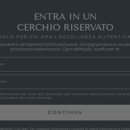
ENTRA IN UN
CERCHIO RISERVATO
SOLO PER CHI AMA L’ECCELLENZA AUTENTIC
 ricevere in anteprima novità esclusive, consigli preziosi e acces
promozioni selezionate.
Ogni dettaglio, scelto per te.
rattamento dei miei dati personali per ricevere comunicazioni ed av
ulla base dei miei interessi.
CONTINUA
attiamo i tuoi dati, Per maggiori informazioni consulta la nostra
Informativa a tutela