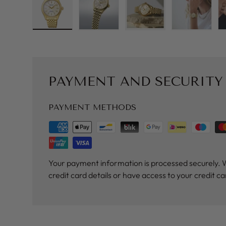
Load image 1 in gallery view
Load image 2 in gallery view
Load image 3 in galler
Load imag
PAYMENT AND SECURITY
PAYMENT METHODS
Your payment information is processed securely. 
credit card details or have access to your credit c