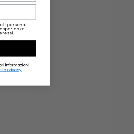
.
ati personali
 esperienze
eressi.
t again.
ori informazioni
lla privacy.
★★★
marika 
Google 