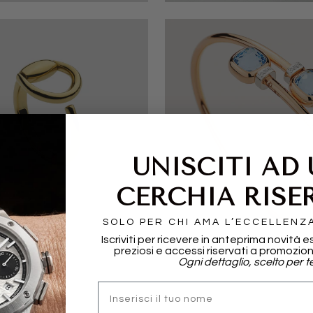
UNISCITI AD
CERCHIA RISE
I
POMELLATO
SOLO PER CHI AMA L’ECCELLENZ
Iscriviti per ricevere in anteprima novità e
preziosi e accessi riservati a promozion
Ogni dettaglio, scelto per te
nome