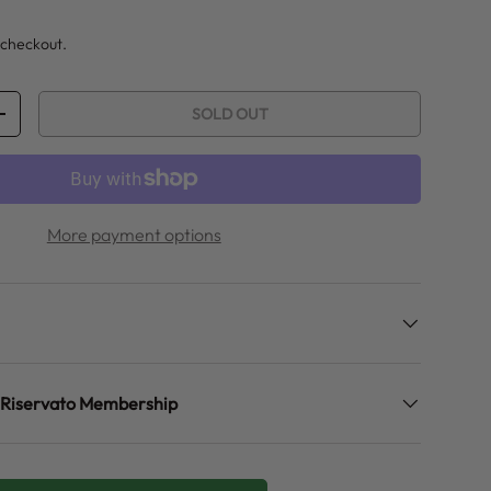
ice
 checkout.
SOLD OUT
ITY
INCREASE QUANTITY
More payment options
zo Riservato Membership