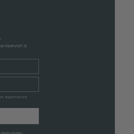
A
si riservati a
ere esperienze
 della privacy.