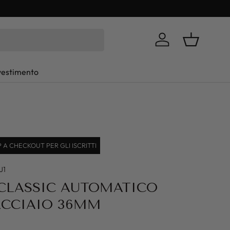
Log in
Basket
vestimento
A CHECKOUT PER GLI ISCRITTI
J1
CLASSIC AUTOMATICO
ACCIAIO 36MM