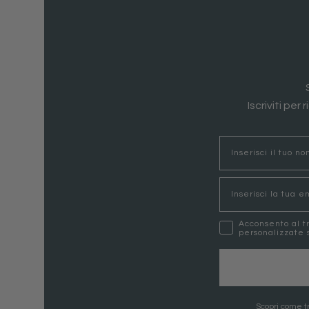
Iscriviti per
nome
Email
marketing
Acconsento al t
personalizzate s
Scopri come tr