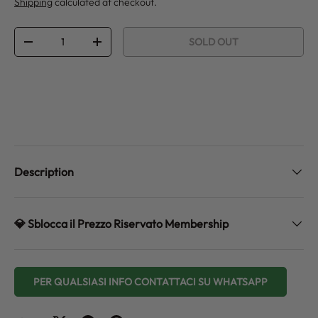
Shipping
calculated at checkout.
Qty
SOLD OUT
DECREASE QUANTITY
INCREASE QUANTITY
Description
💎 Sblocca il Prezzo Riservato Membership
PER QUALSIASI INFO CONTATTACI SU WHATSAPP