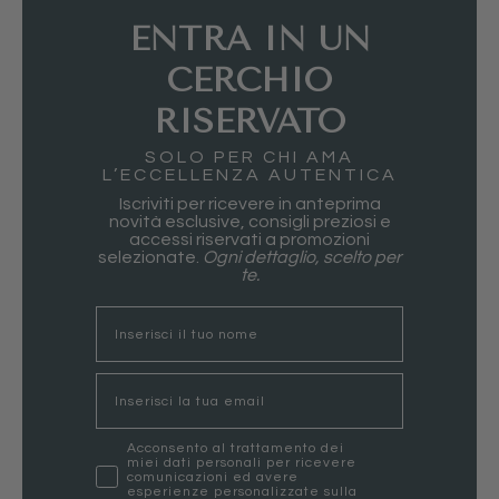
ENTRA IN UN
CERCHIO
RISERVATO
SOLO PER CHI AMA
L’ECCELLENZA AUTENTICA
Iscriviti per ricevere in anteprima
novità esclusive, consigli preziosi e
accessi riservati a promozioni
selezionate.
Ogni dettaglio, scelto per
te.
nome
Email
marketing
Acconsento al trattamento dei
miei dati personali per ricevere
comunicazioni ed avere
esperienze personalizzate sulla