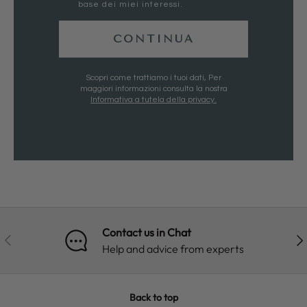
base dei miei interessi.
CONTINUA
Scopri come trattiamo i tuoi dati, Per
maggiori informazioni consulta la nostra
Informativa a tutela della privacy.
Contact us in Chat
PREVIOUS
NE
Help and advice from experts
Back to top