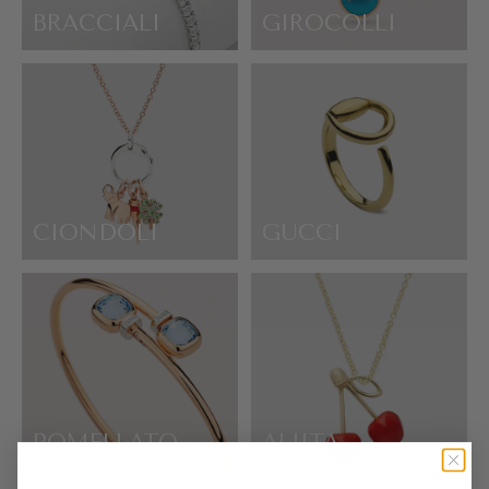
BRACCIALI
GIROCOLLI
CIONDOLI
GUCCI
POMELLATO
ALIITA