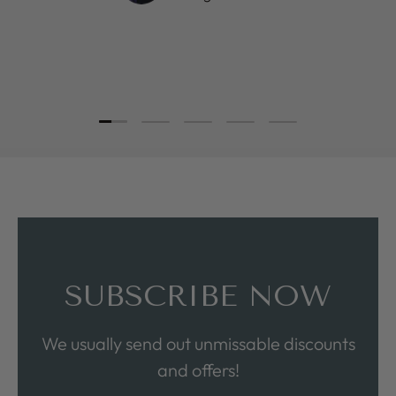
Load slide 1 of 5
Load slide 2 of 5
Load slide 3 of 5
Load slide 4 of 5
Load slide 5 of 5
SUBSCRIBE NOW
We usually send out unmissable discounts
and offers!