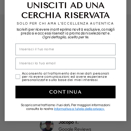
UNISCITI AD UNA
CERCHIA RISERVATA
SOLO PER CHI AMA L’ECCELLENZA AUTENTICA
Iscriviti per ricevere in anteprima novità esclusive, consigli
preziosi e accessi riservati a promozioni selezionate.
WHAT THEY SAY ABOUT US...
Ogni dettaglio, scelto per te.
nome
Email
Friendly, professional and fast in shipping.
marketing
Acconsento al trattamento dei miei dati personali
More than positive experience. Highly
per ricevere comunicazioni ed avere esperienze
personalizzate sulla base dei miei interessi.
recommended!
CONTINUA
★★★★★
Scopri come trattiamo i tuoi dati, Per maggiori informazioni
consulta la nostra
Informativa a tutela della privacy.
Jacopo T.
Google Reviews