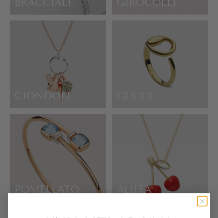
BRACCIALI
GIROCOLLI
CIONDOLI
GUCCI
POMELLATO
ALIITA