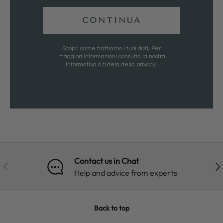
CONTINUA
Scopri come trattiamo i tuoi dati, Per
maggiori informazioni consulta la nostra
Informativa a tutela della privacy.
Contact us in Chat
PREVIOUS
NE
Help and advice from experts
Back to top