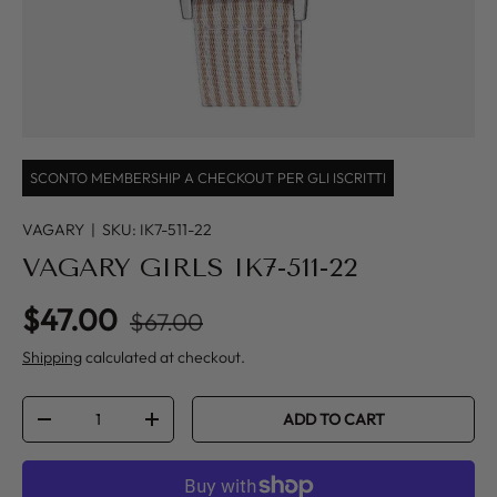
SCONTO MEMBERSHIP A CHECKOUT PER GLI ISCRITTI
VAGARY
|
SKU:
IK7-511-22
VAGARY GIRLS IK7-511-22
Regular price
Sale price
$47.00
$67.00
Shipping
calculated at checkout.
Qty
ADD TO CART
DECREASE QUANTITY
INCREASE QUANTITY