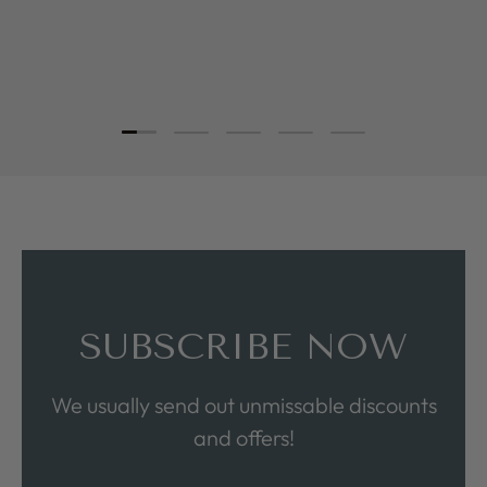
Load slide 1 of 5
Load slide 2 of 5
Load slide 3 of 5
Load slide 4 of 5
Load slide 5 of 5
SUBSCRIBE NOW
We usually send out unmissable discounts
and offers!