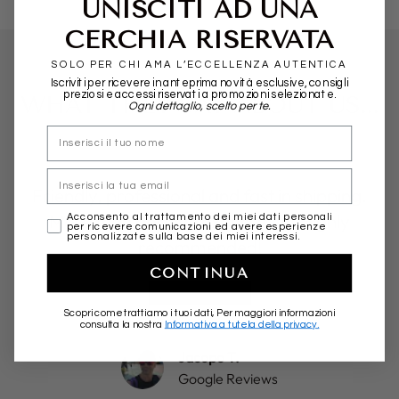
UNISCITI AD UNA
CERCHIA RISERVATA
SOLO PER CHI AMA L’ECCELLENZA AUTENTICA
Iscriviti per ricevere in anteprima novità esclusive, consigli
preziosi e accessi riservati a promozioni selezionate.
WHAT THEY SAY ABOUT US...
Ogni dettaglio, scelto per te.
nome
Email
Friendly, professional and fast in shipping.
More than positive experience. Highly
marketing
Acconsento al trattamento dei miei dati personali
per ricevere comunicazioni ed avere esperienze
personalizzate sulla base dei miei interessi.
recommended!
CONTINUA
★★★★★
Scopri come trattiamo i tuoi dati, Per maggiori informazioni
consulta la nostra
Informativa a tutela della privacy.
Jacopo T.
Google Reviews