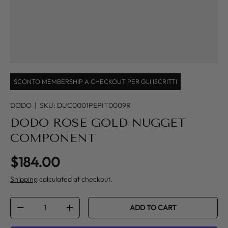
SCONTO MEMBERSHIP A CHECKOUT PER GLI ISCRITTI
DODO
|
SKU:
DUC0001PEPIT0009R
DODO ROSE GOLD NUGGET
COMPONENT
Regular price
$184.00
Shipping
calculated at checkout.
Qty
ADD TO CART
DECREASE QUANTITY
INCREASE QUANTITY