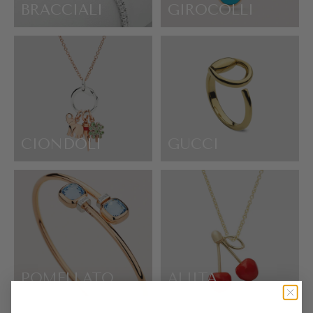
BRACCIALI
GIROCOLLI
CIONDOLI
GUCCI
POMELLATO
ALIITA