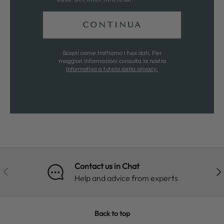
CONTINUA
Scopri come trattiamo i tuoi dati, Per
maggiori informazioni consulta la nostra
Informativa a tutela della privacy.
Contact us in Chat
PREVIOUS
NE
Help and advice from experts
Back to top