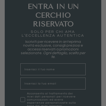
ENTRA IN UN
CERCHIO
RISERVATO
SOLO PER CHI AMA
L’ECCELLENZA AUTENTICA
Iscriviti per ricevere in anteprima
novità esclusive, consigli preziosi e
accessi riservati a promozioni
selezionate.
Ogni dettaglio, scelto per
te.
nome
Email
marketing
Acconsento al trattamento dei
miei dati personali per ricevere
comunicazioni ed avere
esperienze personalizzate sulla
base dei miei interessi.