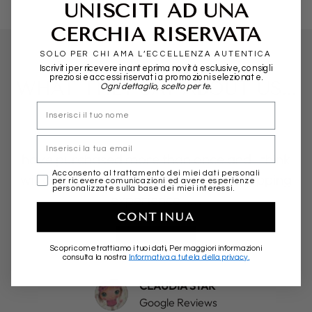
UNISCITI AD UNA
CERCHIA RISERVATA
SOLO PER CHI AMA L’ECCELLENZA AUTENTICA
Iscriviti per ricevere in anteprima novità esclusive, consigli
preziosi e accessi riservati a promozioni selezionate.
WHAT THEY SAY ABOUT US...
Ogni dettaglio, scelto per te.
nome
Email
I have purchased more than once and I think I
marketing
Acconsento al trattamento dei miei dati personali
will do it again. So far great online shopping
per ricevere comunicazioni ed avere esperienze
personalizzate sulla base dei miei interessi.
experience …..
CONTINUA
★★★★★
Scopri come trattiamo i tuoi dati, Per maggiori informazioni
consulta la nostra
Informativa a tutela della privacy.
CLAUDIA STAR
Google Reviews