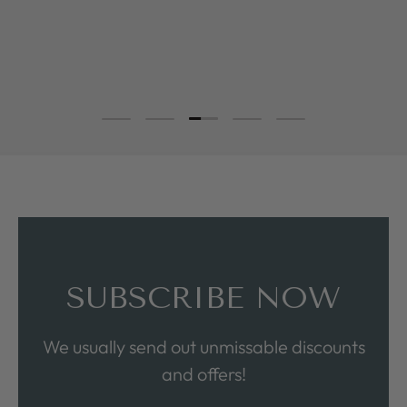
Load slide 3 of 5
Load slide 1 of 5
Load slide 2 of 5
Load slide 4 of 5
Load slide 5 of 5
SUBSCRIBE NOW
We usually send out unmissable discounts
and offers!