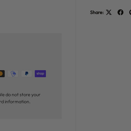
Share:
y view
We do not store your
ard information.