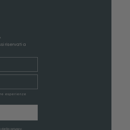
A
si riservati a
ere esperienze
 della privacy.