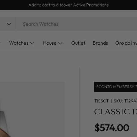
Add to cart to discover Active Promotions
Watches
House
Outlet
Brands
Oro da in
SCONTO MEMBERSHIP 
TISSOT
|
SKU:
T1294
CLASSIC 
Regular pr
$574.00