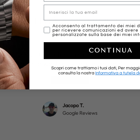
Email
WHAT THEY SAY ABOUT US..
marketing
Acconsento al trattamento dei miei d
per ricevere comunicazioni ed avere
personalizzate sulla base dei miei int
CONTINUA
y, professional and fast in shipping. More than 
experience. Highly recommended!
Scopri come trattiamo i tuoi dati, Per maggi
consulta la nostra
Informativa a tutela de
★★★★★
Jacopo T.
Google Reviews