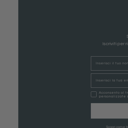
Iscriviti per
nome
Email
marketing
Acconsento al t
personalizzate s
Scopri come tr