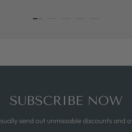
Load slide 1 of 5
Load slide 2 of 5
Load slide 3 of 5
Load slide 4 of 5
Load slide 5 of 5
SUBSCRIBE NOW
sually send out unmissable discounts and of