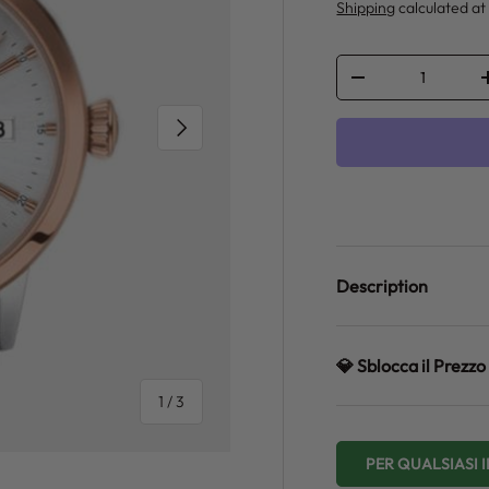
Shipping
calculated at
Qty
DECREASE QUANT
NEXT
Description
💎 Sblocca il Prez
of
1
/
3
PER QUALSIASI