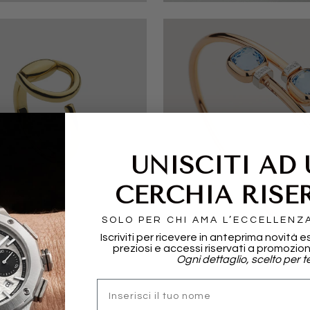
UNISCITI AD
CERCHIA RISE
I
POMELLATO
SOLO PER CHI AMA L’ECCELLENZ
Iscriviti per ricevere in anteprima novità e
preziosi e accessi riservati a promozion
Ogni dettaglio, scelto per te
nome