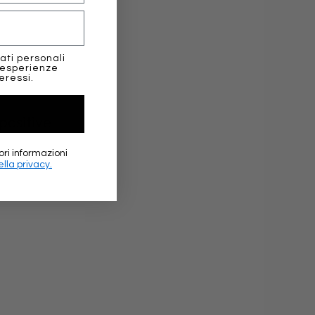
.
ati personali
 esperienze
eressi.
positive
ori informazioni
lla privacy.
★★★
Elena Sc
Google 