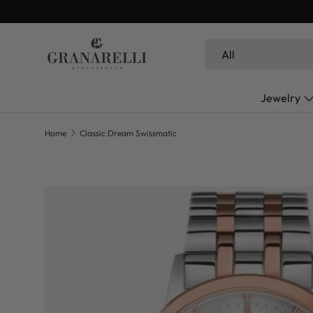
SKIP TO CONTENT
Search
Product type
All
Jewelry
Home
Classic Dream Swissmatic
SKIP TO PRODUCT INFORMATION