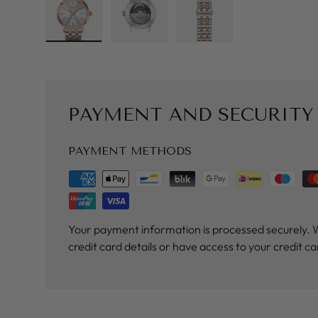
Load image 1 in gallery view
Load image 2 in gallery view
Load image 3 in galler
PAYMENT AND SECURITY
PAYMENT METHODS
Your payment information is processed securely. 
credit card details or have access to your credit c