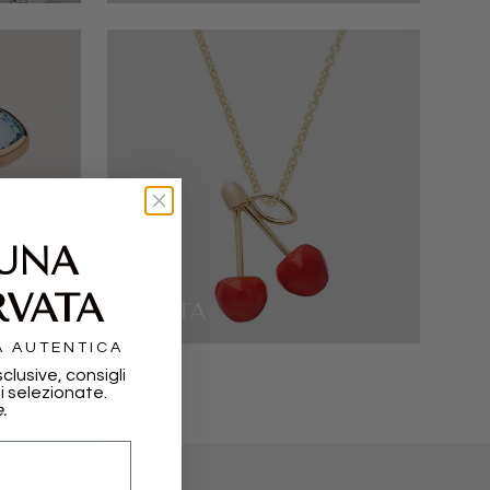
 UNA
RVATA
ALIITA
A AUTENTICA
sclusive, consigli
i selezionate.
.