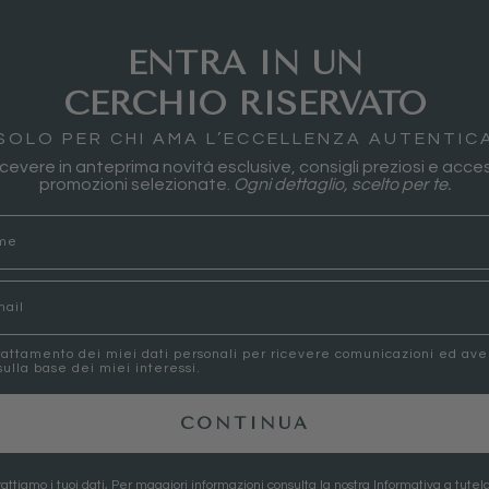
ENTRA IN UN
CERCHIO RISERVATO
SOLO PER CHI AMA L’ECCELLENZA AUTENTIC
 ricevere in anteprima novità esclusive, consigli preziosi e acces
promozioni selezionate.
Ogni dettaglio, scelto per te.
rattamento dei miei dati personali per ricevere comunicazioni ed av
ulla base dei miei interessi.
CONTINUA
attiamo i tuoi dati, Per maggiori informazioni consulta la nostra
Informativa a tutela